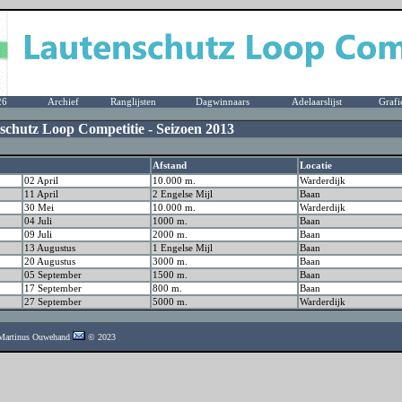
26
Archief
Ranglijsten
Dagwinnaars
Adelaarslijst
Grafi
schutz Loop Competitie - Seizoen 2013
Afstand
Locatie
02 April
10.000 m.
Warderdijk
11 April
2 Engelse Mijl
Baan
30 Mei
10.000 m.
Warderdijk
04 Juli
1000 m.
Baan
09 Juli
2000 m.
Baan
13 Augustus
1 Engelse Mijl
Baan
20 Augustus
3000 m.
Baan
05 September
1500 m.
Baan
17 September
800 m.
Baan
27 September
5000 m.
Warderdijk
- Martinus Ouwehand
© 2023