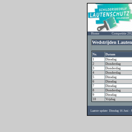
Home
Competitie 20
Wedstrijden Lauten
Nr.
Datum
1
Dinsdag
2
Donderdag
3
Donderdag
4
Donderdag
5
Dinsdag
6
Dinsdag
7
Dinsdag
8
Donderdag
9
Dinsdag
10
Vrijdag
Laatste update: Dinsdag 16 Juni 