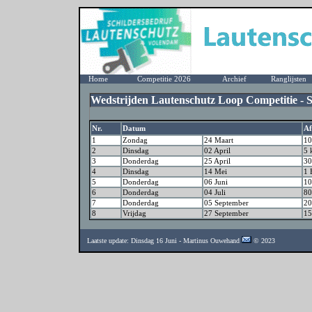
Home
Competitie 2026
Archief
Ranglijsten
Wedstrijden Lautenschutz Loop Competitie - S
Nr.
Datum
Af
1
Zondag
24 Maart
10
2
Dinsdag
02 April
5 
3
Donderdag
25 April
30
4
Dinsdag
14 Mei
1 
5
Donderdag
06 Juni
10
6
Donderdag
04 Juli
80
7
Donderdag
05 September
20
8
Vrijdag
27 September
15
Laatste update: Dinsdag 16 Juni - Martinus Ouwehand
© 2023