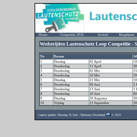
Home
Competitie 2026
Archief
Ranglijsten
Wedstrijden Lautenschutz Loop Competitie - S
Nr.
Datum
Af
1
Dinsdag
02 April
10
2
Donderdag
11 April
30
3
Donderdag
02 Mei
15
4
Donderdag
16 Mei
20
5
Dinsdag
21 Mei
10
6
Donderdag
06 Juni
2 
7
Donderdag
13 Juni
1 
8
Donderdag
20 Juni
80
9
Dinsdag
20 Augustus
30
10
Vrijdag
13 September
50
Laatste update: Dinsdag 16 Juni - Martinus Ouwehand
© 2023