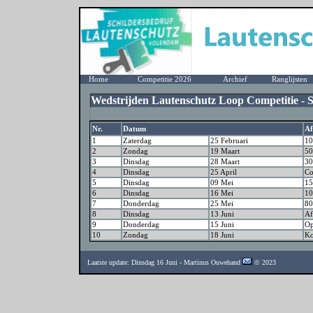
Home
Competitie 2026
Archief
Ranglijsten
Wedstrijden Lautenschutz Loop Competitie - S
Nr.
Datum
Af
1
Zaterdag
25 Februari
10
2
Zondag
19 Maart
50
3
Dinsdag
28 Maart
30
4
Dinsdag
25 April
Co
5
Dinsdag
09 Mei
15
6
Dinsdag
16 Mei
10
7
Donderdag
25 Mei
80
8
Dinsdag
13 Juni
Af
9
Donderdag
15 Juni
Op
10
Zondag
18 Juni
Ko
Laatste update: Dinsdag 16 Juni - Martinus Ouwehand
© 2023