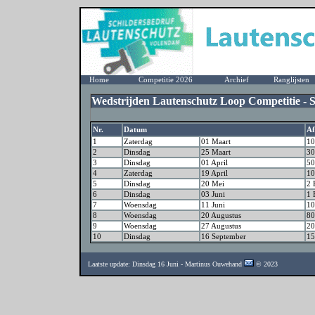
Home
Competitie 2026
Archief
Ranglijsten
Wedstrijden Lautenschutz Loop Competitie - S
Nr.
Datum
Af
1
Zaterdag
01 Maart
10
2
Dinsdag
25 Maart
30
3
Dinsdag
01 April
50
4
Zaterdag
19 April
10
5
Dinsdag
20 Mei
2 
6
Dinsdag
03 Juni
1 
7
Woensdag
11 Juni
10
8
Woensdag
20 Augustus
80
9
Woensdag
27 Augustus
20
10
Dinsdag
16 September
15
Laatste update: Dinsdag 16 Juni - Martinus Ouwehand
© 2023