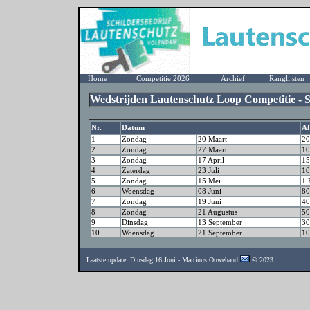
Home
Competitie 2026
Archief
Ranglijsten
Wedstrijden Lautenschutz Loop Competitie - S
Nr.
Datum
Af
1
Zondag
20 Maart
20
2
Zondag
27 Maart
10
3
Zondag
17 April
15
4
Zaterdag
23 Juli
10
5
Zondag
15 Mei
1 
6
Woensdag
08 Juni
80
7
Zondag
19 Juni
40
8
Zondag
21 Augustus
50
9
Dinsdag
13 September
30
10
Woensdag
21 September
10
Laatste update: Dinsdag 16 Juni - Martinus Ouwehand
© 2023