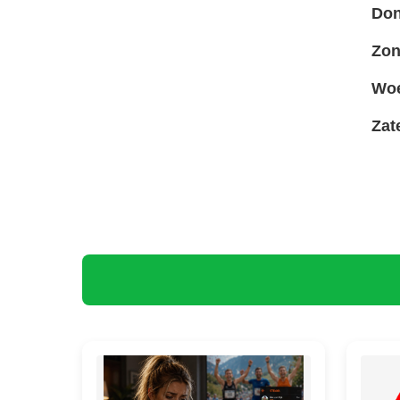
Don
Zon
Woe
Zat