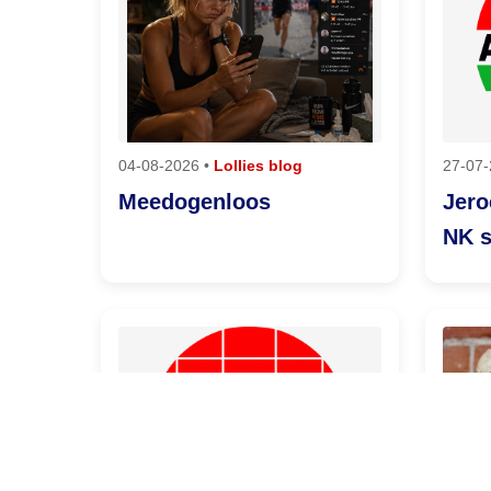
04-08-2026 •
Lollies blog
27-07-
Meedogenloos
Jero
NK 