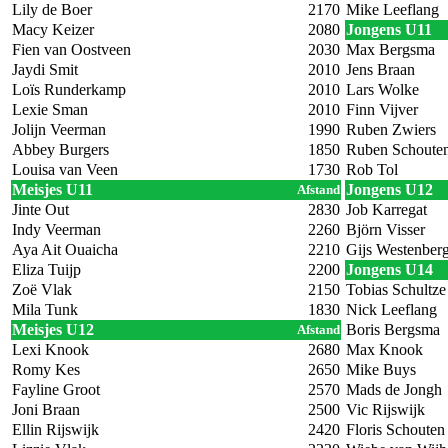
Lily de Boer
2170
Mike Leeflang
Macy Keizer
2080
Jongens U11
Fien van Oostveen
2030
Max Bergsma
Jaydi Smit
2010
Jens Braan
Loïs Runderkamp
2010
Lars Wolke
Lexie Sman
2010
Finn Vijver
Jolijn Veerman
1990
Ruben Zwiers
Abbey Burgers
1850
Ruben Schoute
Louisa van Veen
1730
Rob Tol
Meisjes U11
Jongens U12
Afstand
Jinte Out
2830
Job Karregat
Indy Veerman
2260
Björn Visser
Aya Ait Ouaicha
2210
Gijs Westenber
Eliza Tuijp
2200
Jongens U14
Zoë Vlak
2150
Tobias Schultze
Mila Tunk
1830
Nick Leeflang
Meisjes U12
Boris Bergsma
Afstand
Lexi Knook
2680
Max Knook
Romy Kes
2650
Mike Buys
Fayline Groot
2570
Mads de Jongh
Joni Braan
2500
Vic Rijswijk
Ellin Rijswijk
2420
Floris Schouten