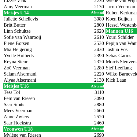
Lizzie Vlak
2230
Wiebe van Wijh
Amy Veerman
2130
Jacob Veerman
Meisjes U14
Ruben Kerkma
Afstand
Juliette Schellevis
3080
Koen Buijten
Britt Butter
2800
Hessel Westenb
Linn Schultze
2620
Mannen U16
Sofie van Wanrooij
2610
Youri Schilder
Fiene Borsen
2530
Pepijn van Wanr
Mia Helgering
2430
Joshua Vos
Yvette Huiberts
2390
Sebas Garms
Reyna Steur
2320
Morris Stenvers
Zoë Veerman
2280
Stef Leeflang
Salam Alsermani
2220
Wilko Barnevel
Alyaa Alsermani
2130
Kick Laan
Meisjes U16
Afstand
Tess Tol
3110
Fem van Riesen
3090
Saar Smits
2880
Mees Veerman
2660
Anne Zwiers
2520
Saar Hoekstra
2460
Vrouwen U18
Afstand
Mylène van Riesen
2690