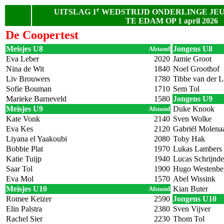
e
UITSLAG 1
WEDSTRIJD ONDERLINGE JE
TE EDAM OP 1 april 2026
De Coopertest
Meisjes U8
Jongens U8
Afstand
Eva Leber
2020
Jamie Groot
Nina de Wit
1840
Noel Groothof
Liv Brouwers
1780
Tibbe van der 
Sofie Bouman
1710
Sem Tol
Marieke Barneveld
1580
Jongens U9
Meisjes U9
Duke Knook
Afstand
Kate Vonk
2140
Sven Wolke
Eva Kes
2120
Gabriël Molena
Liyana el Yaakoubi
2080
Toby Hak
Bobbie Plat
1970
Lukas Lambers
Katie Tuijp
1940
Lucas Schrijnde
Saar Tol
1900
Hugo Westenbe
Eva Mol
1570
Abel Wissink
Meisjes U10
Kian Buter
Afstand
Romee Keizer
2590
Jongens U10
Elin Palstra
2380
Sven Vijver
Rachel Sier
2230
Thom Tol