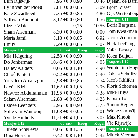
Ellin Rijswijk
7,96
+0.0
0,90
10,46
Djelani de Barr
Eylin van der Ploeg
7,81
+0.0
0,85
13,09
Björn Visser
Kate Zwarthoed
7,35
+0.0
0,85
14,86
Gijs Westenber
Saffiyah Bouhout
8,12
+0.0
0,80
11,56
Jongens U11
Boris Bergsma
Lizzie Vlak
0,75
10,56
Tom Kwakman
Sham Alsermani
8,30
+0.0
0,80
0,00
Jacob Veerman
Maria Jamil
8,18
+0.0
0,85
6,92
Nick Leeflang
Emily
7,29
+0.0
0,85
14,07
Yafet Tsegay
Meisjes U11
60 mtr
Hoog
Kogel
Mia Helgering
12,58
+0.0
0,90
4,00
Koen Buijten
Do Jonkerman
10,46
+0.0
1,00
4,05
Jongens U12
Wouter ten Hag
Hailey Aalders
10,66
+0.0
1,10
4,90
Tobias Schultze
Chloé Kuitert
10,52
+0.0
1,00
5,30
Jacob Ikhlifen
Yorsalem Amanzghi
12,98
+0.0
0,85
2,54
Floris Schouten
Fayèn Klein
11,62
+0.0
1,05
3,96
Mike Buys
Nawroz Abdulrahman
11,95
+0.0
0,90
4,38
Fabian Tol
Salam Alsermani
12,88
-0.8
0,90
4,23
Simon Regter
Esmée Leenders
12,96
-0.8
0,90
3,75
Wiebe van Wijh
Sofie van Wanrooij
11,08
+0.4
0,95
4,01
Max Knook
Yvette Huiberts
11,21
+0.4
1,05
3,07
Vic Rijswijk
Meisjes U12
60 mtr
Hoog
Kogel
Juliette Schellevis
10,06
-0.8
1,35
6,90
Jongens U14
Minck Veerman
Dina Hussein
10,42
-0.8
1,10
5,32