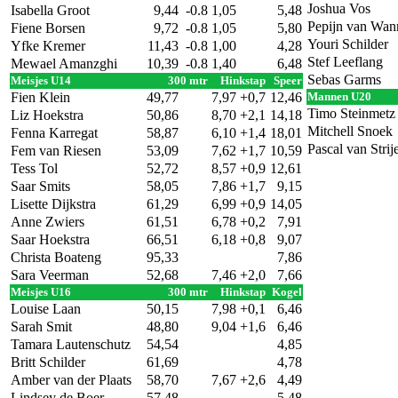
Joshua Vos
Isabella Groot
9,44
-0.8
1,05
5,48
Pepijn van Wanr
Fiene Borsen
9,72
-0.8
1,05
5,80
Youri Schilder
Yfke Kremer
11,43
-0.8
1,00
4,28
Stef Leeflang
Mewael Amanzghi
10,39
-0.8
1,40
6,48
Sebas Garms
Meisjes U14
300 mtr
Hinkstap
Speer
Fien Klein
49,77
7,97
+0,7
12,46
Mannen U20
Timo Steinmetz
Liz Hoekstra
50,86
8,70
+2,1
14,18
Mitchell Snoek
Fenna Karregat
58,87
6,10
+1,4
18,01
Pascal van Strij
Fem van Riesen
53,09
7,62
+1,7
10,59
Tess Tol
52,72
8,57
+0,9
12,61
Saar Smits
58,05
7,86
+1,7
9,15
Lisette Dijkstra
61,29
6,99
+0,9
14,05
Anne Zwiers
61,51
6,78
+0,2
7,91
Saar Hoekstra
66,51
6,18
+0,8
9,07
Christa Boateng
95,33
7,86
Sara Veerman
52,68
7,46
+2,0
7,66
Meisjes U16
300 mtr
Hinkstap
Kogel
Louise Laan
50,15
7,98
+0,1
6,46
Sarah Smit
48,80
9,04
+1,6
6,46
Tamara Lautenschutz
54,54
4,85
Britt Schilder
61,69
4,78
Amber van der Plaats
58,70
7,67
+2,6
4,49
Lindsey de Boer
57,48
5,48