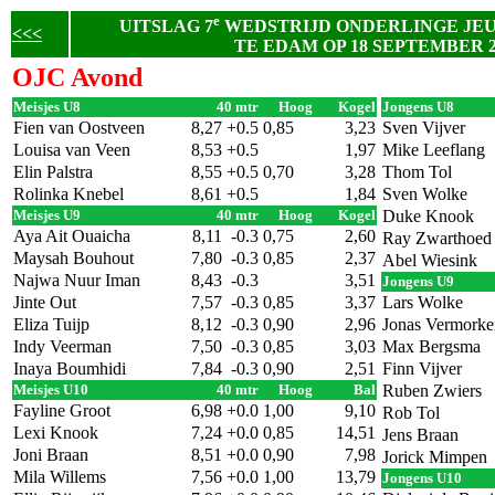
e
UITSLAG 7
WEDSTRIJD ONDERLINGE JE
<<<
TE EDAM OP 18 SEPTEMBER 2
OJC Avond
Meisjes U8
40 mtr
Hoog
Kogel
Jongens U8
Fien van Oostveen
8,27
+0.5
0,85
3,23
Sven Vijver
Louisa van Veen
8,53
+0.5
1,97
Mike Leeflang
Elin Palstra
8,55
+0.5
0,70
3,28
Thom Tol
Rolinka Knebel
8,61
+0.5
1,84
Sven Wolke
Meisjes U9
40 mtr
Hoog
Kogel
Duke Knook
Aya Ait Ouaicha
8,11
-0.3
0,75
2,60
Ray Zwarthoed
Maysah Bouhout
7,80
-0.3
0,85
2,37
Abel Wiesink
Najwa Nuur Iman
8,43
-0.3
3,51
Jongens U9
Jinte Out
7,57
-0.3
0,85
3,37
Lars Wolke
Eliza Tuijp
8,12
-0.3
0,90
2,96
Jonas Vermorke
Indy Veerman
7,50
-0.3
0,85
3,03
Max Bergsma
Inaya Boumhidi
7,84
-0.3
0,90
2,51
Finn Vijver
Meisjes U10
40 mtr
Hoog
Bal
Ruben Zwiers
Fayline Groot
6,98
+0.0
1,00
9,10
Rob Tol
Lexi Knook
7,24
+0.0
0,85
14,51
Jens Braan
Joni Braan
8,51
+0.0
0,90
7,98
Jorick Mimpen
Mila Willems
7,56
+0.0
1,00
13,79
Jongens U10