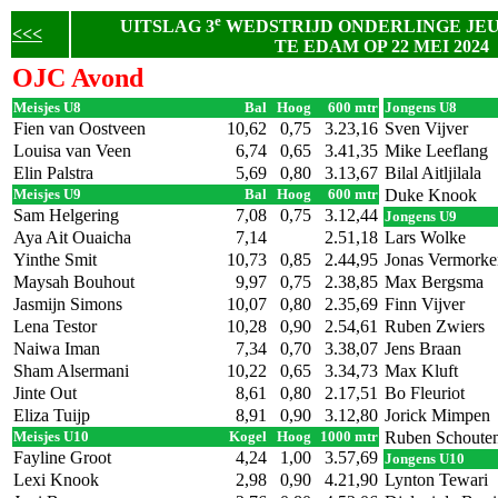
e
UITSLAG 3
WEDSTRIJD ONDERLINGE JE
<<<
TE EDAM OP 22 MEI 2024
OJC Avond
Meisjes U8
Bal
Hoog
600 mtr
Jongens U8
Fien van Oostveen
10,62
0,75
3.23,16
Sven Vijver
Louisa van Veen
6,74
0,65
3.41,35
Mike Leeflang
Elin Palstra
5,69
0,80
3.13,67
Bilal Aitljilala
Meisjes U9
Bal
Hoog
600 mtr
Duke Knook
Sam Helgering
7,08
0,75
3.12,44
Jongens U9
Aya Ait Ouaicha
7,14
2.51,18
Lars Wolke
Yinthe Smit
10,73
0,85
2.44,95
Jonas Vermorke
Maysah Bouhout
9,97
0,75
2.38,85
Max Bergsma
Jasmijn Simons
10,07
0,80
2.35,69
Finn Vijver
Lena Testor
10,28
0,90
2.54,61
Ruben Zwiers
Naiwa Iman
7,34
0,70
3.38,07
Jens Braan
Sham Alsermani
10,22
0,65
3.34,73
Max Kluft
Jinte Out
8,61
0,80
2.17,51
Bo Fleuriot
Eliza Tuijp
8,91
0,90
3.12,80
Jorick Mimpen
Meisjes U10
Kogel
Hoog
1000 mtr
Ruben Schoute
Fayline Groot
4,24
1,00
3.57,69
Jongens U10
Lexi Knook
2,98
0,90
4.21,90
Lynton Tewari