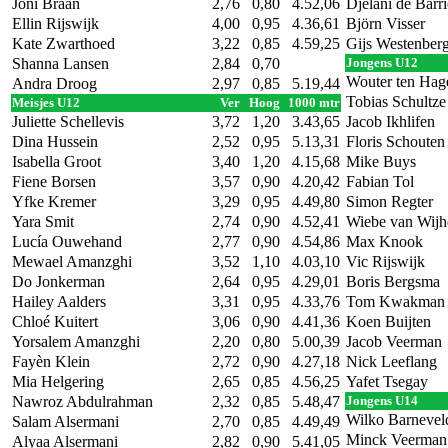
Joni Braan
2,76
0,80
4.52,06
Djelani de Barr
Ellin Rijswijk
4,00
0,95
4.36,61
Björn Visser
Kate Zwarthoed
3,22
0,85
4.59,25
Gijs Westenber
Shanna Lansen
2,84
0,70
Jongens U12
Wouter ten Hag
Andra Droog
2,97
0,85
5.19,44
Tobias Schultze
Meisjes U12
Ver
Hoog
1000 mtr
Juliette Schellevis
3,72
1,20
3.43,65
Jacob Ikhlifen
Dina Hussein
2,52
0,95
5.13,31
Floris Schouten
Isabella Groot
3,40
1,20
4.15,68
Mike Buys
Fiene Borsen
3,57
0,90
4.20,42
Fabian Tol
Yfke Kremer
3,29
0,95
4.49,80
Simon Regter
Yara Smit
2,74
0,90
4.52,41
Wiebe van Wijh
Lucía Ouwehand
2,77
0,90
4.54,86
Max Knook
Mewael Amanzghi
3,52
1,10
4.03,10
Vic Rijswijk
Do Jonkerman
2,64
0,95
4.29,01
Boris Bergsma
Hailey Aalders
3,31
0,95
4.33,76
Tom Kwakman
Chloé Kuitert
3,06
0,90
4.41,36
Koen Buijten
Yorsalem Amanzghi
2,20
0,80
5.00,39
Jacob Veerman
Fayèn Klein
2,72
0,90
4.27,18
Nick Leeflang
Mia Helgering
2,65
0,85
4.56,25
Yafet Tsegay
Nawroz Abdulrahman
2,32
0,85
5.48,47
Jongens U14
Wilko Barnevel
Salam Alsermani
2,70
0,85
4.49,49
Minck Veerman
Alyaa Alsermani
2,82
0,90
5.41,05