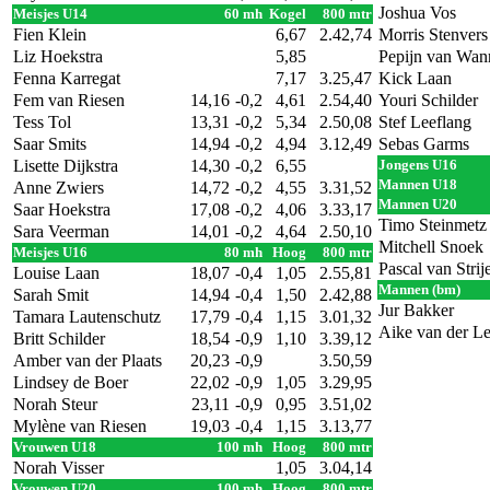
Joshua Vos
Meisjes U14
60 mh
Kogel
800 mtr
Fien Klein
6,67
2.42,74
Morris Stenvers
Liz Hoekstra
5,85
Pepijn van Wanr
Fenna Karregat
7,17
3.25,47
Kick Laan
Fem van Riesen
14,16
-0,2
4,61
2.54,40
Youri Schilder
Tess Tol
13,31
-0,2
5,34
2.50,08
Stef Leeflang
Saar Smits
14,94
-0,2
4,94
3.12,49
Sebas Garms
Lisette Dijkstra
14,30
-0,2
6,55
Jongens U16
Mannen U18
Anne Zwiers
14,72
-0,2
4,55
3.31,52
Mannen U20
Saar Hoekstra
17,08
-0,2
4,06
3.33,17
Timo Steinmetz
Sara Veerman
14,01
-0,2
4,64
2.50,10
Mitchell Snoek
Meisjes U16
80 mh
Hoog
800 mtr
Pascal van Strij
Louise Laan
18,07
-0,4
1,05
2.55,81
Mannen (bm)
Sarah Smit
14,94
-0,4
1,50
2.42,88
Jur Bakker
Tamara Lautenschutz
17,79
-0,4
1,15
3.01,32
Aike van der Le
Britt Schilder
18,54
-0,9
1,10
3.39,12
Amber van der Plaats
20,23
-0,9
3.50,59
Lindsey de Boer
22,02
-0,9
1,05
3.29,95
Norah Steur
23,11
-0,9
0,95
3.51,02
Mylène van Riesen
19,03
-0,4
1,15
3.13,77
Vrouwen U18
100 mh
Hoog
800 mtr
Norah Visser
1,05
3.04,14
Vrouwen U20
100 mh
Hoog
800 mtr