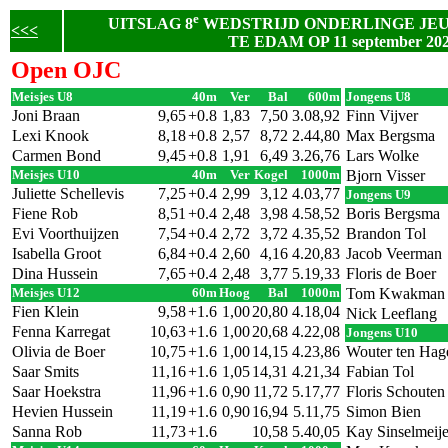
e
UITSLAG 8
WEDSTRIJD ONDERLINGE JE
<<<
TE EDAM OP 11 september 20
Open OJC
Meisjes U8
40m
Ver
Bal
600m
Jongens U8
Joni Braan
9,65
+0.8
1,83
7,50
3.08,92
Finn Vijver
Lexi Knook
8,18
+0.8
2,57
8,72
2.44,80
Max Bergsma
Carmen Bond
9,45
+0.8
1,91
6,49
3.26,76
Lars Wolke
Meisjes U10
40m
Ver
Kogel
1000m
Bjorn Visser
Juliette Schellevis
7,25
+0.4
2,99
3,12
4.03,77
Jongens U9
Fiene Rob
8,51
+0.4
2,48
3,98
4.58,52
Boris Bergsma
Evi Voorthuijzen
7,54
+0.4
2,72
3,72
4.35,52
Brandon Tol
Isabella Groot
6,84
+0.4
2,60
4,16
4.20,83
Jacob Veerman
Dina Hussein
7,65
+0.4
2,48
3,77
5.19,33
Floris de Boer
Meisjes U12
60m
Hoog
Bal
1000m
Tom Kwakman
Fien Klein
9,58
+1.6
1,00
20,80
4.18,04
Nick Leeflang
Fenna Karregat
10,63
+1.6
1,00
20,68
4.22,08
Jongens U10
Olivia de Boer
10,75
+1.6
1,00
14,15
4.23,86
Wouter ten Hag
Saar Smits
11,16
+1.6
1,05
14,31
4.21,34
Fabian Tol
Saar Hoekstra
11,96
+1.6
0,90
11,72
5.17,77
Floris Schouten
Hevien Hussein
11,19
+1.6
0,90
16,94
5.11,75
Simon Bien
Sanna Rob
11,73
+1.6
10,58
5.40,05
Kay Sinselmeije