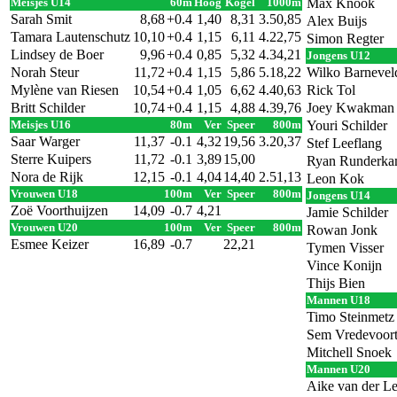
Meisjes U14
60m
Hoog
Kogel
1000m
Max Knook
Sarah Smit
8,68
+0.4
1,40
8,31
3.50,85
Alex Buijs
Tamara Lautenschutz
10,10
+0.4
1,15
6,11
4.22,75
Simon Regter
Lindsey de Boer
9,96
+0.4
0,85
5,32
4.34,21
Jongens U12
Norah Steur
11,72
+0.4
1,15
5,86
5.18,22
Wilko Barnevel
Mylène van Riesen
10,54
+0.4
1,05
6,62
4.40,63
Rick Tol
Britt Schilder
10,74
+0.4
1,15
4,88
4.39,76
Joey Kwakman
Meisjes U16
80m
Ver
Speer
800m
Youri Schilder
Saar Warger
11,37
-0.1
4,32
19,56
3.20,37
Stef Leeflang
Sterre Kuipers
11,72
-0.1
3,89
15,00
Ryan Runderk
Nora de Rijk
12,15
-0.1
4,04
14,40
2.51,13
Leon Kok
Vrouwen U18
100m
Ver
Speer
800m
Jongens U14
Zoë Voorthuijzen
14,09
-0.7
4,21
Jamie Schilder
Vrouwen U20
100m
Ver
Speer
800m
Rowan Jonk
Esmee Keizer
16,89
-0.7
22,21
Tymen Visser
Vince Konijn
Thijs Bien
Mannen U18
Timo Steinmetz
Sem Vredevoor
Mitchell Snoek
Mannen U20
Aike van der Le