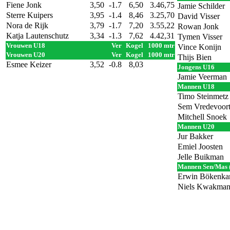
Fiene Jonk
3,50
-1.7
6,50
3.46,75
Jamie Schilder
Sterre Kuipers
3,95
-1.4
8,46
3.25,70
David Visser
Nora de Rijk
3,79
-1.7
7,20
3.55,22
Rowan Jonk
Katja Lautenschutz
3,34
-1.3
7,62
4.42,31
Tymen Visser
Vrouwen U18
Ver
Kogel
1000 mtr
Vince Konijn
Vrouwen U20
Ver
Kogel
1000 mtr
Thijs Bien
Esmee Keizer
3,52
-0.8
8,03
Jongens U16
Jamie Veerman
Mannen U18
Timo Steinmetz
Sem Vredevoor
Mitchell Snoek
Mannen U20
Jur Bakker
Emiel Joosten
Jelle Buikman
Mannen Sen/Mas 
Erwin Bökenk
Niels Kwakma