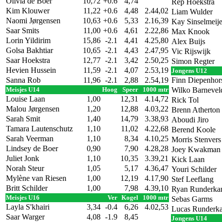
Olivia de Boer
10,72
+0.6
4,74
Rep Hoekstra
Kim Klouwer
11,22
+0.6
4,48
2.44,02
Liam Wulder
Naomi Jørgensen
10,63
+0.6
5,33
2.16,39
Kay Sinselmeije
Saar Smits
11,00
+0.6
4,61
2.22,86
Max Knook
Lorin Yildirim
15,86
-2.1
4,41
4.25,80
Alex Buijs
Golsa Bakhtiar
10,65
-2.1
4,43
2.47,95
Vic Rijswijk
Saar Hoekstra
12,77
-2.1
3,42
2.50,25
Simon Regter
Hevien Hussein
11,59
-2.1
4,07
2.53,19
Jongens U12
Sanna Rob
11,96
-2.1
2,88
2.54,19
Finn Diepenhor
Meisjes U14
Hoog
Speer
1000 mtr
Wilko Barnevel
Louise Laan
1,00
12,31
4.14,72
Rick Tol
Malou Jørgensen
1,20
12,88
4.03,22
Brenn Atherton
Sarah Smit
1,40
14,79
3.38,93
Aboudi Jiro
Tamara Lautenschutz
1,10
11,02
4.22,68
Berend Koole
Sarah Veerman
1,10
8,34
4.10,25
Morris Stenvers
Lindsey de Boer
0,90
7,90
4.28,28
Joey Kwakman
Juliet Jonk
1,10
10,35
3.39,21
Kick Laan
Norah Steur
1,05
5,17
4.36,47
Youri Schilder
Mylène van Riesen
1,00
12,19
4.17,90
Stef Leeflang
Britt Schilder
1,00
7,98
4.39,10
Ryan Runderk
Meisjes U16
Ver
Kogel
1000 mtr
Sebas Garms
Layla S'khairi
3,34
-0.4
6,26
4.02,53
Lucas Runderk
Saar Warger
4,08
-1.9
8,45
Jongens U14