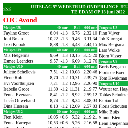
e
UITSLAG 5
WEDSTRIJD ONDERLINGE JE
<<<
TE EDAM OP 13 juni 2022
OJC Avond
Meisjes U8
40 mtr
Bal
600 mtr
Jongens U8
Fayline Groot
8,04
-1.3
6,76
2.32,10
Finn Vijver
Joni Braan
10,22
-1.3
9,46
3.11,34
Job Karregat
Lexi Knook
8,38
-1.3
4,48
2.44,15
Max Bergsma
Meisjes U9
40 mtr
Bal
600 mtr
Lars Wolke
Mia Helgerins
9,69
-1.3
10,15
3.15,20
Bjorn Visser
Esmee Leenders
9,57
-1.3
6,09
3.12,76
Jongens U9
Meisjes U10
40 mtr
Bal
600 mtr
Boris Bergsma
Juliette Schellevis
7,51
-1.2
10,08
2.20,46
Floris de Boer
Fiene Rob
8,70
-1.2
10,31
2.39,75
Tom Kwakman
Evi Voorthuijzen
7,21
-1.2
12,96
2.26,90
Jongens U10
Isabella Groot
11,30
-1.2
11,31
2.19,77
Wouter ten Hag
Fenna Everaars
8,41
-1.2
8,92
2.59,12
Tobias Schultze
Lucía Ouwehand
8,74
-1.2
8,34
3.08,03
Fabian Tol
Dina Hussein
8,13
-1.2
12,69
2.57,83
Floris Schouten
Meisjes U12
60 mtr
Kogel
600 mtr
Mike Buijs
Fien Klein
10,05
+0.6
5,32
2.19,21
Simon Bien
Fenna Karregat
10,53
+0.6
5,26
2.16,58
Lenn Diepenhor