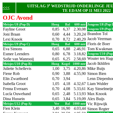
e
UITSLAG 3
WEDSTRIJD ONDERLINGE JE
<<<
TE EDAM OP 11 MEI 2022
OJC Avond
Meisjes U8 (Pup D)
Hoog
Bal
600 mtr
Jongens U8 (Pup 
Fayline Groot
0,85
6,37
2.30,08
Jongens U9 (Pup 
Brandon Tol
Joni Braan
0,60
4,44
3.20,24
Jacob Veerman
Lexi Knook
0,70
8,72
2.40,29
Floris de Boer
Meisjes U9 (Pup C)
Hoog
Bal
600 mtr
Eva Simons
0,65
6,88
2.46,91
Tom Kwakman
Esmee Leenders
0,80
6,78
3.18,82
Jongens U10 (Pup
Wouter ten Hag
Sofie van Wanrooij
0,65
6,25
2.58,69
Jacob Ikhlifen
Meisjes U10 (Pup B)
Hoog
Kogel
1000 mtr
Juliette Schellevis
1,00
3,75
4.20,86
Mike Buijs
Fiene Rob
0,90
3,88
4.55,90
Simon Bien
Elin Zwarthoed
0,70
3,94
Lenn Diepenhor
Isabella Groot
1,05
4,18
4.32,67
Liam Wulder
Fenna Everaars
0,70
4,08
5.33,61
Kay Sinselmeije
Lucía Ouwehand
0,65
2,48
5.13,93
Max Knook
Dina Hussein
0,65
3,84
5.19,09
Alex Buijs
Meisjes U12 (Pup A)
Ver
Bal
1000 mtr
Vic Rijswijk
Fien Klein
3,40
16,90
4.03,44
Simon Regter