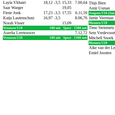
Layla S'khairi
18,12
-3,5
15,33
7.00,64
Thijs Bien
Saar Warger
19,05
Amir Usman
Fiene Jonk
17,23
-3,5
17,55
6.11,59
Jongens U16 (Jun
Katja Lautenschutz
16,97
-3,5
8.06,76
Jamie Veerman
Norah Visser
15,09
Mannen U18
Timo Steinmetz
Vrouwen U18
100 mh
Speer
1500 mtr
Aurelia Leertouwer
7.12,72
Sem Vredevoor
Vrouwen U20
100 mh
Speer
1500 mtr
Mitchell Snoek
Mannen U20
Aike van der Le
Emiel Joosten