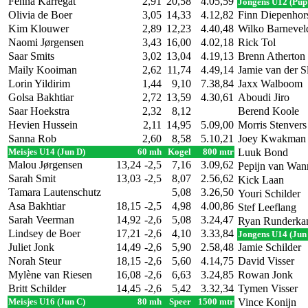
Fenna Karregat
2,91
20,58
4.05,59
Jongens U12 (Pup
Olivia de Boer
3,05
14,33
4.12,82
Finn Diepenhor
Kim Klouwer
2,89
12,23
4.40,48
Wilko Barnevel
Naomi Jørgensen
3,43
16,00
4.02,18
Rick Tol
Saar Smits
3,02
13,04
4.19,13
Brenn Atherton
Maily Kooiman
2,62
11,74
4.49,14
Jamie van der Sl
Lorin Yildirim
1,44
9,10
7.38,84
Jaxx Walboom
Golsa Bakhtiar
2,72
13,59
4.30,61
Aboudi Jiro
Saar Hoekstra
2,32
8,12
Berend Koole
Hevien Hussein
2,11
14,95
5.09,00
Morris Stenvers
Sanna Rob
2,60
8,58
5.10,21
Joey Kwakman
Meisjes U14 (Jun D)
60 mh
Kogel
800 mtr
Luuk Bond
Malou Jørgensen
13,24
-2,5
7,16
3.09,62
Pepijn van Wanr
Sarah Smit
13,03
-2,5
8,07
2.56,62
Kick Laan
Tamara Lautenschutz
5,08
3.26,50
Youri Schilder
Asa Bakhtiar
18,15
-2,5
4,98
4.00,86
Stef Leeflang
Sarah Veerman
14,92
-2,6
5,08
3.24,47
Ryan Runderk
Lindsey de Boer
17,21
-2,6
4,10
3.33,84
Jongens U14 (Jun
Juliet Jonk
14,49
-2,6
5,90
2.58,48
Jamie Schilder
Norah Steur
18,15
-2,6
5,60
4.14,75
David Visser
Mylène van Riesen
16,08
-2,6
6,63
3.24,85
Rowan Jonk
Britt Schilder
14,45
-2,6
5,42
3.32,34
Tymen Visser
Meisjes U16 (Jun C)
80 mh
Speer
1500 mtr
Vince Konijn