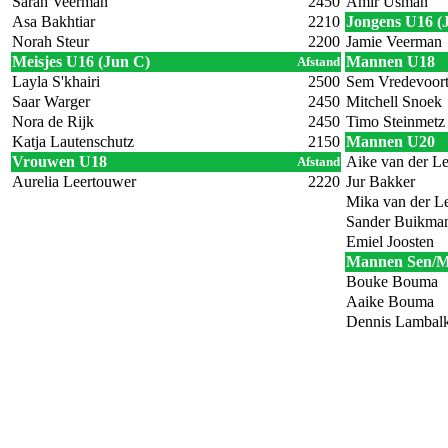
Sarah Veerman
2450
Amir Usman
Asa Bakhtiar
2210
Jongens U16 (
Norah Steur
2200
Jamie Veerman
Meisjes U16 (Jun C)
Mannen U18
Afstand
Layla S'khairi
2500
Sem Vredevoor
Saar Warger
2450
Mitchell Snoek
Nora de Rijk
2450
Timo Steinmetz
Katja Lautenschutz
2150
Mannen U20
Vrouwen U18
Aike van der Le
Afstand
Aurelia Leertouwer
2220
Jur Bakker
Mika van der L
Sander Buikma
Emiel Joosten
Mannen Sen/M
Bouke Bouma
Aaike Bouma
Dennis Lambal