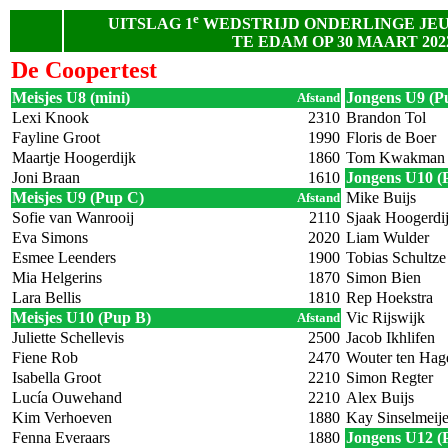
e
UITSLAG 1
WEDSTRIJD ONDERLINGE JE
TE EDAM OP 30 MAART 202
De Coopertest
Meisjes U8 (mini)
Jongens U9 (P
Afstand
Lexi Knook
2310
Brandon Tol
Fayline Groot
1990
Floris de Boer
Maartje Hoogerdijk
1860
Tom Kwakman
Joni Braan
1610
Jongens U10 (
Meisjes U9 (Pup C)
Mike Buijs
Afstand
Sofie van Wanrooij
2110
Sjaak Hoogerdi
Eva Simons
2020
Liam Wulder
Esmee Leenders
1900
Tobias Schultze
Mia Helgerins
1870
Simon Bien
Lara Bellis
1810
Rep Hoekstra
Meisjes U10 (Pup B)
Vic Rijswijk
Afstand
Juliette Schellevis
2500
Jacob Ikhlifen
Fiene Rob
2470
Wouter ten Hag
Isabella Groot
2210
Simon Regter
Lucía Ouwehand
2210
Alex Buijs
Kim Verhoeven
1880
Kay Sinselmeije
Fenna Everaars
1880
Jongens U12 (