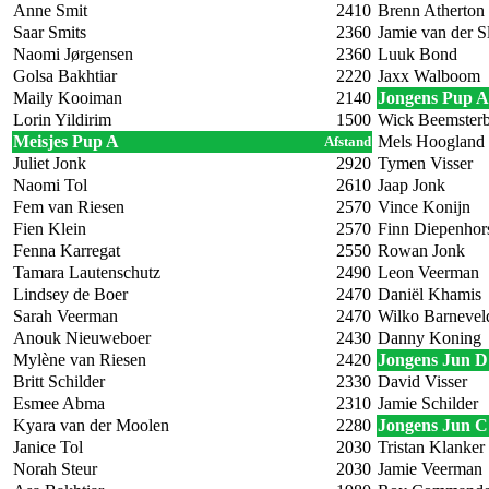
Anne Smit
2410
Brenn Atherton
Saar Smits
2360
Jamie van der Sl
Naomi Jørgensen
2360
Luuk Bond
Golsa Bakhtiar
2220
Jaxx Walboom
Maily Kooiman
2140
Jongens Pup A
Lorin Yildirim
1500
Wick Beemster
Meisjes Pup A
Mels Hoogland
Afstand
Juliet Jonk
2920
Tymen Visser
Naomi Tol
2610
Jaap Jonk
Fem van Riesen
2570
Vince Konijn
Fien Klein
2570
Finn Diepenhor
Fenna Karregat
2550
Rowan Jonk
Tamara Lautenschutz
2490
Leon Veerman
Lindsey de Boer
2470
Daniël Khamis
Sarah Veerman
2470
Wilko Barnevel
Anouk Nieuweboer
2430
Danny Koning
Mylène van Riesen
2420
Jongens Jun D
Britt Schilder
2330
David Visser
Esmee Abma
2310
Jamie Schilder
Kyara van der Moolen
2280
Jongens Jun C
Janice Tol
2030
Tristan Klanker
Norah Steur
2030
Jamie Veerman