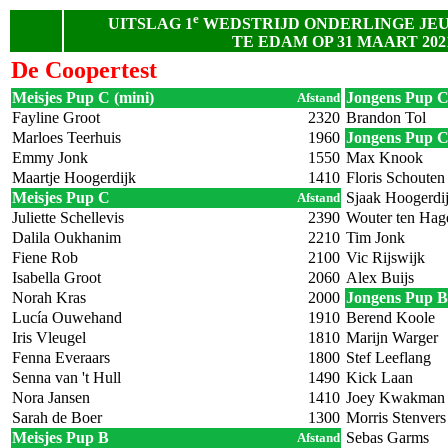
e
UITSLAG 1
WEDSTRIJD ONDERLINGE JE
TE EDAM OP 31 MAART 202
De Coopertest
Meisjes Pup C (mini)
Jongens Pup C
Afstand
Fayline Groot
2320
Brandon Tol
Marloes Teerhuis
1960
Jongens Pup 
Emmy Jonk
1550
Max Knook
Maartje Hoogerdijk
1410
Floris Schouten
Meisjes Pup C
Sjaak Hoogerdi
Afstand
Juliette Schellevis
2390
Wouter ten Hag
Dalila Oukhanim
2210
Tim Jonk
Fiene Rob
2100
Vic Rijswijk
Isabella Groot
2060
Alex Buijs
Norah Kras
2000
Jongens Pup B
Lucía Ouwehand
1910
Berend Koole
Iris Vleugel
1810
Marijn Warger
Fenna Everaars
1800
Stef Leeflang
Senna van 't Hull
1490
Kick Laan
Nora Jansen
1410
Joey Kwakman
Sarah de Boer
1300
Morris Stenvers
Meisjes Pup B
Sebas Garms
Afstand