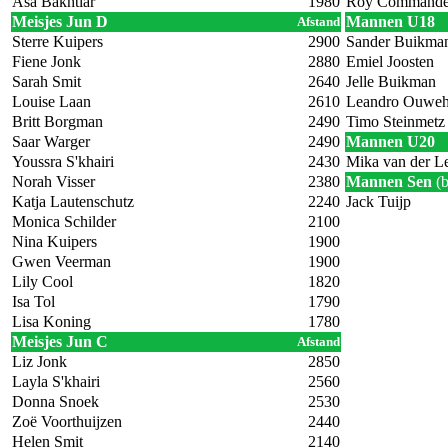
Asa Bakhtiar
1980
Roy Commande
Meisjes Jun D
Mannen U18
Afstand
Sterre Kuipers
2900
Sander Buikma
Fiene Jonk
2880
Emiel Joosten
Sarah Smit
2640
Jelle Buikman
Louise Laan
2610
Leandro Ouwe
Britt Borgman
2490
Timo Steinmetz
Saar Warger
2490
Mannen U20
Youssra S'khairi
2430
Mika van der L
Norah Visser
2380
Mannen Sen
(
Katja Lautenschutz
2240
Jack Tuijp
Monica Schilder
2100
Nina Kuipers
1900
Gwen Veerman
1900
Lily Cool
1820
Isa Tol
1790
Lisa Koning
1780
Meisjes Jun C
Afstand
Liz Jonk
2850
Layla S'khairi
2560
Donna Snoek
2530
Zoë Voorthuijzen
2440
Helen Smit
2140