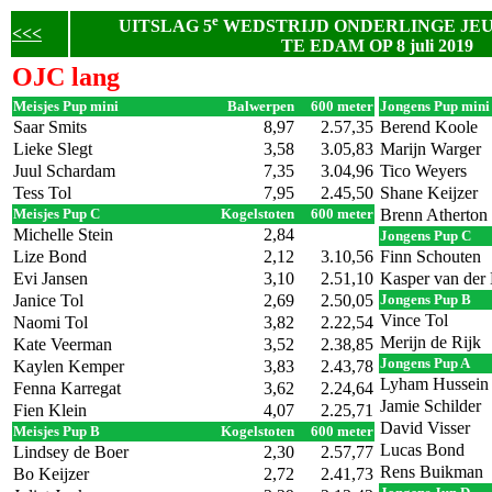
e
UITSLAG 5
WEDSTRIJD ONDERLINGE JE
<<<
TE EDAM OP 8 juli 2019
OJC lang
Meisjes Pup mini
Balwerpen
600 meter
Jongens Pup mini
Saar Smits
8,97
2.57,35
Berend Koole
Lieke Slegt
3,58
3.05,83
Marijn Warger
Juul Schardam
7,35
3.04,96
Tico Weyers
Tess Tol
7,95
2.45,50
Shane Keijzer
Meisjes Pup C
Kogelstoten
600 meter
Brenn Atherton
Michelle Stein
2,84
Jongens Pup C
Lize Bond
2,12
3.10,56
Finn Schouten
Evi Jansen
3,10
2.51,10
Kasper van der
Janice Tol
2,69
2.50,05
Jongens Pup B
Vince Tol
Naomi Tol
3,82
2.22,54
Merijn de Rijk
Kate Veerman
3,52
2.38,85
Jongens Pup A
Kaylen Kemper
3,83
2.43,78
Lyham Hussein
Fenna Karregat
3,62
2.24,64
Jamie Schilder
Fien Klein
4,07
2.25,71
David Visser
Meisjes Pup B
Kogelstoten
600 meter
Lucas Bond
Lindsey de Boer
2,30
2.57,77
Rens Buikman
Bo Keijzer
2,72
2.41,73