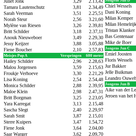
Jongens Jun D
Juliet Jonk
3,29
2.13,42
Chiel Wessels
Tamara Lautenschutz
3,81
2.34,49
Dani Koning
Sarah Veerman
3,51
2.25,51
Milan Kemper
Norah Steur
2,56
3.21,60
Milan Hemelrij
Mylène van Riesen
3,26
2.39,81
Tristan Klanker
Britt Schilder
3,18
2.37,11
Bas Gentenaar
Anouk Nieuweboer
3,49
2.29,30
Mike de Boer
Jessy Keijzer
3,88
3.05,88
Jongens Jun C
Fiene Boucher
2,10
2.57,83
Emiel Joosten
Meisjes Pup A
Verspringen
600 meter
Floris Wessels
Hailey Schilder
2,96
2.28,63
Jur Bakker
Malou Jorgensen
3,59
2.15,63
Jelle Buikman
Froukje Verhoeve
3,30
2.21,29
Leandro Ouwe
Lisa Koning
2,54
2.54,48
Jongens Jun B
Monica Schilder
2,88
2.39,95
Aike van der Le
Maloe Klein
2,98
2.47,31
Jeroen van het 
Britt Borgman
3,25
2.23,05
Yara Karregat
3,13
2.15,48
Sascha Slegt
2,40
2.29,97
Sarah Smit
3,87
2.15,01
Sterre Kuipers
3,47
1.54,72
Fiene Jonk
3,64
2.04,00
Saar Warger
3,62
2.09,70