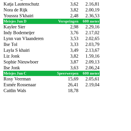
Katja Lautenschutz
3,62
2.16,81
Nora de Rijk
3,82
2.00,19
Youssra S'khairi
2,48
2.36,53
Meisjes Jun D
Verspringen
600 meter
Kaylee Sier
2,98
2.29,16
Indy Bodemeijer
3,76
2.17,02
Lynn van Vlaanderen
3,53
2.02,65
Ilse Tol
3,33
2.03,79
Layla S khairi
3,49
2.13,67
Liz Jonk
3,82
1.59,16
Sophie Nieuwboer
3,87
2.09,13
Ilse Jonk
3,63
2.06,24
Meisjes Jun C
Speerwerpen
600 meter
Rosy Veerman
15,69
2.05,61
Esmée Rossenaar
26,41
2.19,04
Caitlin Wals
18,78