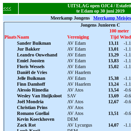
UITSLAG open OJC4 / Estafett
<<<
te Edam op 30 juni 2019
Meerkamp Jongens
Meerkamp Meisjes
Jongens Junioren C
100 meter
Plaats
Naam
Vereniging
Tijd
Wind
Sander Buikman
AV Edam
13,11
-1.1
Jur Bakker
AV Edam
13,01
-1.1
Leandro Ouwehand
AV Edam
13,29
-1.1
Emiel Joosten
AV Edam
13,83
-1.1
Floris Wessels
AV Edam
15,02
-1.1
Daniël de Vries
AV Haarlem
Jelle Buikman
AV Edam
15,38
-1.1
Finn Damhoff
AV Haarlem
13,24
-1.1
Alessio Rimedia
AV Atos
13,54
-0.6
Wesley Van Huijksloot
SAV
13,69
-0.6
Joël Mondria
AV Atos
12,67
-0.6
Christian Prins
AV Atos
Romano Guellai
AV Atos
13,51
-0.6
Kevin Koeckhoven
DEM
Zack Rot
AV Lycurgus
14,07
-1.1
Luuk Kooij
DEM