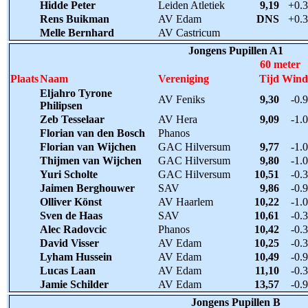
Hidde Peter
Leiden Atletiek
9,19
+0.3
Rens Buikman
AV Edam
DNS
+0.3
Melle Bernhard
AV Castricum
Jongens Pupillen A1
60 meter
Plaats
Naam
Vereniging
Tijd
Wind
Eljahro Tyrone
AV Feniks
9,30
-0.9
Philipsen
Zeb Tesselaar
AV Hera
9,09
-1.0
Florian van den Bosch
Phanos
Florian van Wijchen
GAC Hilversum
9,77
-1.0
Thijmen van Wijchen
GAC Hilversum
9,80
-1.0
Yuri Scholte
GAC Hilversum
10,51
-0.3
Jaimen Berghouwer
SAV
9,86
-0.9
Olliver Könst
AV Haarlem
10,22
-1.0
Sven de Haas
SAV
10,61
-0.3
Alec Radovcic
Phanos
10,42
-0.3
David Visser
AV Edam
10,25
-0.3
Lyham Hussein
AV Edam
10,49
-0.9
Lucas Laan
AV Edam
11,10
-0.3
Jamie Schilder
AV Edam
13,57
-0.9
Jongens Pupillen B