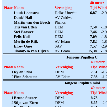
40 meter
Plaats
Naam
Vereniging
Tijd
Wind
Luuk Loonstra
Hellas Utrecht
6,87
-2.9
Daniel Hall
AV Zuidwal
Marijn van den Bosch
Phanos
Tijs van Etten
DEM
7,50
-1.8
Stef Brasser
DEM
7,46
-2.9
Felix Kuil
DEM
7,09
-1.8
Merijn de Rijk
AV Edam
7,82
-1.8
Elroy Onos
SAV
7,57
-2.9
Jimmy-Jo van Dijken
AV Edam
15,38
-1.8
Jongens Pupillen C
40 meter
Plaats
Naam
Vereniging
Tijd
Win
1
Rylan Stins
DEM
7,61
-1.
2
Finn Schouten
AV Edam
7,86
-1.
Jongens Pupillen mini
40 meter
Plaats
Naam
Vereniging
Tijd
Win
1
Bruno Stuster
DEM
8,75
2
Stijn van Etten
DEM
8,65
-2.