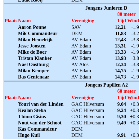
Jongens Junioren D
80 meter
Plaats
Naam
Vereniging
Tijd
Wind
Aaron Ponne
SAV
12,21
-1.9
Mik Commandeur
DEM
11,83
-3.2
Milan Hemelrijk
AV Edam
12,43
-3.8
Jesse Joosten
AV Edam
13,31
-1.9
Mike de Boer
AV Edam
13,33
-1.9
Tristan Klanker
AV Edam
13,93
-3.8
Naël Oostburg
AV Atos
12,34
-3.8
Milan Kemper
AV Edam
14,75
-1.9
Bas Gentenaar
AV Edam
14,73
-1.9
Jongens Pupillen A2
60 meter
Plaats
Naam
Vereniging
Tijd
Wind
Youri van der Linden
GAC Hilversum
9,04
+0.3
Kealan Steba
GAC Hilversum
9,24
+0.3
Thimo Gisius
GAC Hilversum
9,30
+0.3
Nout van der Schoot
GAC Hilversum
9,49
+0.3
Kas Commandeur
DEM
Hugo Kuil
DEM
9,91
+0.3