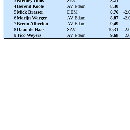
3
Brettley Onos
SAV
8,21
4
Berend Koole
AV Edam
8,30
5
Mick Brasser
DEM
8,76
-2.
6
Marijn Warger
AV Edam
8,87
-2.
7
Brenn Atherton
AV Edam
9,49
8
Daan de Haas
SAV
10,31
-2.
9
Tico Weyers
AV Edam
9,68
-2.