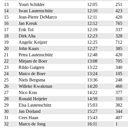
13
Youri Schilder
12:05
251
14
Iwan Lautenschütz
12:10
423
15
Jean-Pierre DeMarco
12:11
420
16
Jan Kreuk
12:12
765
17
Erik Tol
12:19
337
18
Dirk Alta
12:23
328
19
Angelic Keijzer
12:25
712
20
John Kaars
12:27
385
21
Petra Lautenschütz
12:48
420
22
Mirjam de Boer
13:08
705
23
Rildo Galgren
13:22
340
24
Maico de Boer
13:24
105
25
Niels Bergsma
13:36
248
26
Willeke Kwakman
14:20
460
27
Nico Kras
14:22
377
28
Ronald Heijeler
14:59
310
29
Elsa Lautenschütz
15:03
382
30
Jan Dorland
15:27
344
31
Cees Haan
15:43
407
32
Marco de Jong
16:11
1