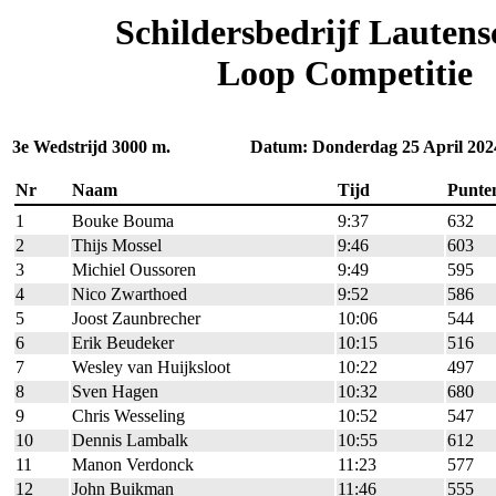
Schildersbedrijf Lautens
Loop Competitie
3e Wedstrijd 3000 m. Datum: Donderdag 25 April 202
Nr
Naam
Tijd
Punte
1
Bouke Bouma
9:37
632
2
Thijs Mossel
9:46
603
3
Michiel Oussoren
9:49
595
4
Nico Zwarthoed
9:52
586
5
Joost Zaunbrecher
10:06
544
6
Erik Beudeker
10:15
516
7
Wesley van Huijksloot
10:22
497
8
Sven Hagen
10:32
680
9
Chris Wesseling
10:52
547
10
Dennis Lambalk
10:55
612
11
Manon Verdonck
11:23
577
12
John Buikman
11:46
555