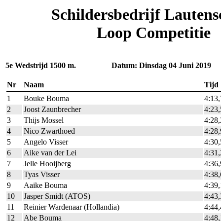
Schildersbedrijf Lautens
Loop Competitie
5e Wedstrijd 1500 m. Datum: Dinsdag 04 Juni 2019
Nr
Naam
Tijd
1
Bouke Bouma
4:13
2
Joost Zaunbrecher
4:23
3
Thijs Mossel
4:28
4
Nico Zwarthoed
4:28
5
Angelo Visser
4:30
6
Aike van der Lei
4:31
7
Jelle Hooijberg
4:36
8
Tyas Visser
4:38
9
Aaike Bouma
4:39
10
Jasper Smidt (ATOS)
4:43
11
Reinier Wardenaar (Hollandia)
4:44
12
Abe Bouma
4:48