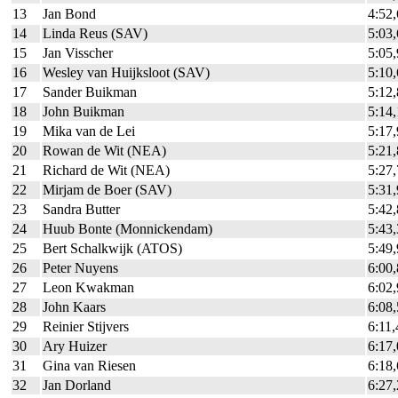
13
Jan Bond
4:52
14
Linda Reus (SAV)
5:03
15
Jan Visscher
5:05
16
Wesley van Huijksloot (SAV)
5:10
17
Sander Buikman
5:12
18
John Buikman
5:14
19
Mika van de Lei
5:17
20
Rowan de Wit (NEA)
5:21
21
Richard de Wit (NEA)
5:27
22
Mirjam de Boer (SAV)
5:31
23
Sandra Butter
5:42
24
Huub Bonte (Monnickendam)
5:43
25
Bert Schalkwijk (ATOS)
5:49
26
Peter Nuyens
6:00
27
Leon Kwakman
6:02
28
John Kaars
6:08
29
Reinier Stijvers
6:11,
30
Ary Huizer
6:17
31
Gina van Riesen
6:18
32
Jan Dorland
6:27