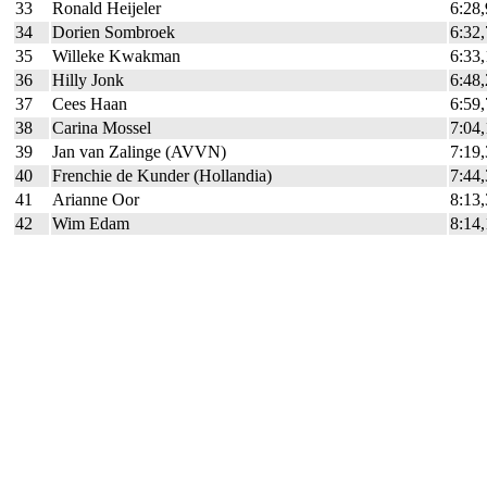
33
Ronald Heijeler
6:28
34
Dorien Sombroek
6:32
35
Willeke Kwakman
6:33
36
Hilly Jonk
6:48
37
Cees Haan
6:59
38
Carina Mossel
7:04
39
Jan van Zalinge (AVVN)
7:19
40
Frenchie de Kunder (Hollandia)
7:44
41
Arianne Oor
8:13
42
Wim Edam
8:14