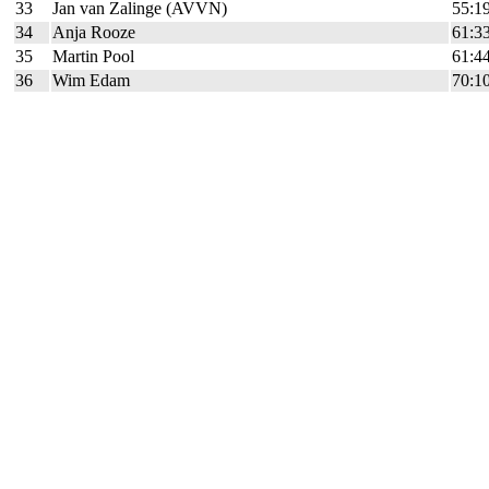
33
Jan van Zalinge (AVVN)
55:1
34
Anja Rooze
61:3
35
Martin Pool
61:4
36
Wim Edam
70:1