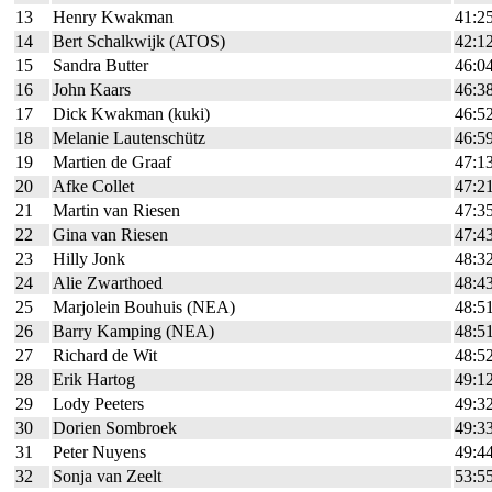
13
Henry Kwakman
41:2
14
Bert Schalkwijk (ATOS)
42:1
15
Sandra Butter
46:0
16
John Kaars
46:3
17
Dick Kwakman (kuki)
46:5
18
Melanie Lautenschütz
46:5
19
Martien de Graaf
47:1
20
Afke Collet
47:2
21
Martin van Riesen
47:3
22
Gina van Riesen
47:4
23
Hilly Jonk
48:3
24
Alie Zwarthoed
48:4
25
Marjolein Bouhuis (NEA)
48:5
26
Barry Kamping (NEA)
48:5
27
Richard de Wit
48:5
28
Erik Hartog
49:1
29
Lody Peeters
49:3
30
Dorien Sombroek
49:3
31
Peter Nuyens
49:4
32
Sonja van Zeelt
53:5