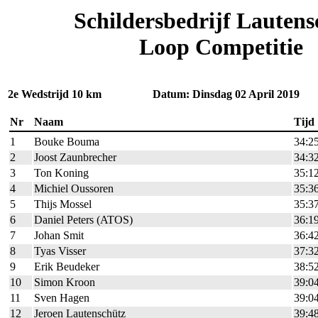
Schildersbedrijf Lautens
Loop Competitie
2e Wedstrijd 10 km Datum: Dinsdag 02 April 2019
Nr
Naam
Tijd
1
Bouke Bouma
34:2
2
Joost Zaunbrecher
34:3
3
Ton Koning
35:1
4
Michiel Oussoren
35:3
5
Thijs Mossel
35:3
6
Daniel Peters (ATOS)
36:1
7
Johan Smit
36:4
8
Tyas Visser
37:3
9
Erik Beudeker
38:5
10
Simon Kroon
39:0
11
Sven Hagen
39:0
12
Jeroen Lautenschütz
39:4