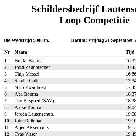
Schildersbedrijf Lautens
Loop Competitie
10e Wedstrijd 5000 m. Datum: Vrijdag 21 September 
Nr
Naam
Tijd
1
Bouke Bouma
16:3
2
Joost Zaunbrecher
16:4
3
Thijs Mossel
16:5
4
Sander Collet
17:3
5
Nico Zwarthoed
17:4
6
Abe Bouma
18:3
7
Ton Bosgoed (SAV)
18:3
8
Aaike Bouma
19:0
9
Jeroen Lautenschutz
19:0
10
John Buikman
19:1
11
Arjen Akkermans
19:1
12
Tyas Visser
19:4