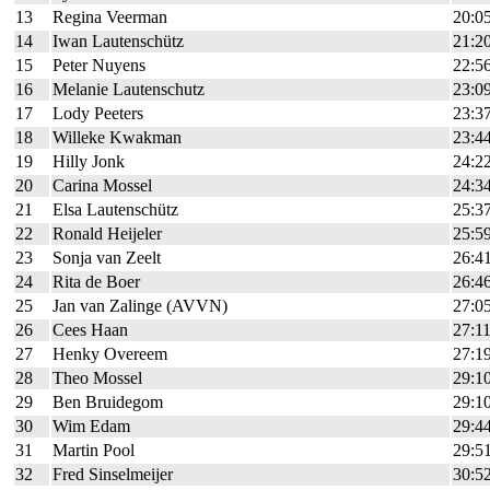
13
Regina Veerman
20:0
14
Iwan Lautenschütz
21:2
15
Peter Nuyens
22:5
16
Melanie Lautenschutz
23:0
17
Lody Peeters
23:3
18
Willeke Kwakman
23:4
19
Hilly Jonk
24:2
20
Carina Mossel
24:3
21
Elsa Lautenschütz
25:3
22
Ronald Heijeler
25:5
23
Sonja van Zeelt
26:4
24
Rita de Boer
26:4
25
Jan van Zalinge (AVVN)
27:0
26
Cees Haan
27:1
27
Henky Overeem
27:1
28
Theo Mossel
29:1
29
Ben Bruidegom
29:1
30
Wim Edam
29:4
31
Martin Pool
29:5
32
Fred Sinselmeijer
30:5