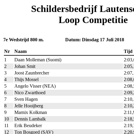
Schildersbedrijf Lautens
Loop Competitie
7e Wedstrijd 800 m. Datum: Dinsdag 17 Juli 2018
Nr
Naam
Tijd
1
Daan Molleman (Suomi)
2:03
2
Johan Smit
2:05
3
Joost Zaunbrecher
2:07
4
Thijs Mossel
2:08
5
Angelo Visser (NEA)
2:08
6
Nico Zwarthoed
2:09
7
Sven Hagen
2:10
8
Jelle Hooijberg
2:10
9
Marnix Kolkman
2:11,
10
Dennis Lambalk
2:18
11
Erik Beudeker
2:19
12
Ton Bosgoed (SAV)
2:20