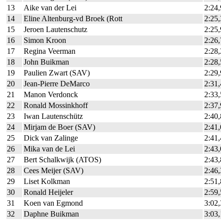
13
Aike van der Lei
2:24
14
Eline Altenburg-vd Broek (Rott
2:25
15
Jeroen Lautenschutz
2:25
16
Simon Kroon
2:26
17
Regina Veerman
2:28
18
John Buikman
2:28
19
Paulien Zwart (SAV)
2:29
20
Jean-Pierre DeMarco
2:31
21
Manon Verdonck
2:33
22
Ronald Mossinkhoff
2:37
23
Iwan Lautenschütz
2:40
24
Mirjam de Boer (SAV)
2:41
25
Dick van Zalinge
2:41
26
Mika van de Lei
2:43
27
Bert Schalkwijk (ATOS)
2:43
28
Cees Meijer (SAV)
2:46
29
Liset Kolkman
2:51
30
Ronald Heijeler
2:59
31
Koen van Egmond
3:02
32
Daphne Buikman
3:03