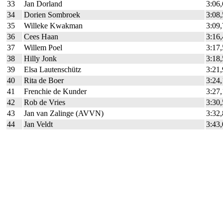
33
Jan Dorland
3:06
34
Dorien Sombroek
3:08
35
Willeke Kwakman
3:09
36
Cees Haan
3:16
37
Willem Poel
3:17
38
Hilly Jonk
3:18
39
Elsa Lautenschütz
3:21
40
Rita de Boer
3:24
41
Frenchie de Kunder
3:27
42
Rob de Vries
3:30
43
Jan van Zalinge (AVVN)
3:32
44
Jan Veldt
3:43