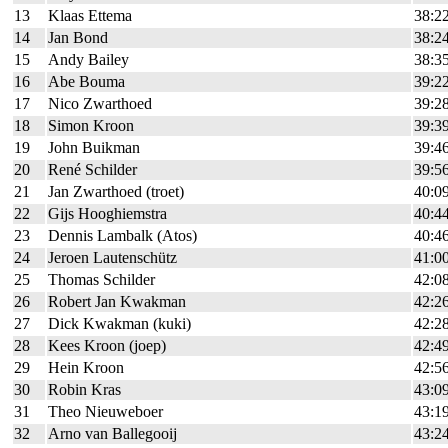
13
Klaas Ettema
38:2
14
Jan Bond
38:2
15
Andy Bailey
38:3
16
Abe Bouma
39:2
17
Nico Zwarthoed
39:2
18
Simon Kroon
39:3
19
John Buikman
39:4
20
René Schilder
39:5
21
Jan Zwarthoed (troet)
40:0
22
Gijs Hooghiemstra
40:4
23
Dennis Lambalk (Atos)
40:4
24
Jeroen Lautenschütz
41:0
25
Thomas Schilder
42:0
26
Robert Jan Kwakman
42:2
27
Dick Kwakman (kuki)
42:2
28
Kees Kroon (joep)
42:4
29
Hein Kroon
42:5
30
Robin Kras
43:0
31
Theo Nieuweboer
43:1
32
Arno van Ballegooij
43:2