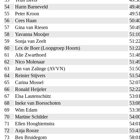
54
Harm Barneveld
49:4
55
Peter Kroon
49:5
56
Cees Haan
50:4
57
Gina van Riesen
50:4
58
Yavanna Mooijer
51:1
59
Sonja van Zeelt
51:2
60
Lex de Boer (Loopgroep Hoorn)
51:2
61
Alie Zwarthoed
51:4
62
Nico Molenaar
51:4
63
Jan van Zalinge (AVVN)
51:5
64
Reinier Stijvers
51:5
65
Carina Mossel
52:0
66
Ronald Heijeler
52:2
67
Elsa Lautenschütz
53:0
68
Ineke van Boesschoten
53:0
69
Wim Edam
53:3
70
Martine Schilder
54:0
71
Ellen Hooghiemstra
54:0
72
Anja Rooze
55:4
73
Ben Bruidegom
58:0