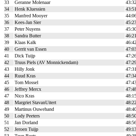
33
Geranne Molenaar
43:3
34
Henk Kluessien
43:5
35
Manfred Mooyer
44:0
36
Kees-Jan Sier
45:2
37
Peter Nuyens
45:3
38
Sandra Butter
46:2
39
Klaas Kalk
46:4
40
Gerrit van Essen
47:0
41
Dick Tuijp
47:2
42
Truus Piels (AV Monnickendam)
47:2
43
Hilly Jonk
47:3
44
Ruud Kras
47:3
45
Tom Mossel
47:4
46
Jeffrey Mercx
47:4
47
Nico Kras
48:1
48
Margriet StavanUitert
48:2
49
Martinus Ouwehand
48:4
50
Lody Peeters
48:5
51
Jan Dorland
48:5
52
Jeroen Tuijp
49:1
53
Teun Beets
49:3