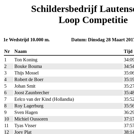
Schildersbedrijf Lautens
Loop Competitie
1e Wedstrijd 10.000 m. Datum: Dinsdag 28 Maart 201
Nr
Naam
Tijd
1
Ton Koning
34:0
2
Bouke Bouma
34:5
3
Thijs Mossel
35:0
4
Robert de Boer
35:1
5
Johan Smit
35:2
6
Joost Zaunbrecher
35:4
7
Eelco van der Kind (Hollandia)
35:5
8
Roy Lagerburg
35:5
9
Sven Hagen
36:2
10
Michiel Oussoren
37:1
11
Tyas Visser
37:5
12
Joey Plat
38:1