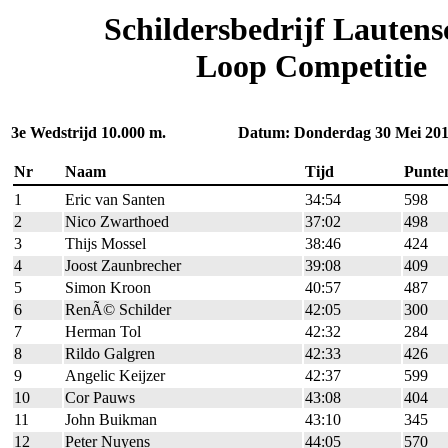
Schildersbedrijf Lautens
Loop Competitie
3e Wedstrijd 10.000 m. Datum: Donderdag 30 Mei 20
Nr
Naam
Tijd
Punte
1
Eric van Santen
34:54
598
2
Nico Zwarthoed
37:02
498
3
Thijs Mossel
38:46
424
4
Joost Zaunbrecher
39:08
409
5
Simon Kroon
40:57
487
6
RenÃ© Schilder
42:05
300
7
Herman Tol
42:32
284
8
Rildo Galgren
42:33
426
9
Angelic Keijzer
42:37
599
10
Cor Pauws
43:08
404
11
John Buikman
43:10
345
12
Peter Nuyens
44:05
570