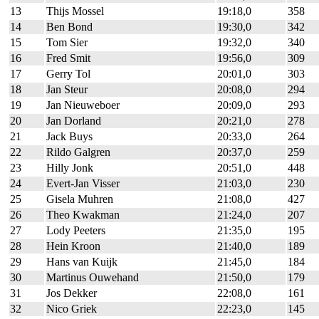
13
Thijs Mossel
19:18,0
358
14
Ben Bond
19:30,0
342
15
Tom Sier
19:32,0
340
16
Fred Smit
19:56,0
309
17
Gerry Tol
20:01,0
303
18
Jan Steur
20:08,0
294
19
Jan Nieuweboer
20:09,0
293
20
Jan Dorland
20:21,0
278
21
Jack Buys
20:33,0
264
22
Rildo Galgren
20:37,0
259
23
Hilly Jonk
20:51,0
448
24
Evert-Jan Visser
21:03,0
230
25
Gisela Muhren
21:08,0
427
26
Theo Kwakman
21:24,0
207
27
Lody Peeters
21:35,0
195
28
Hein Kroon
21:40,0
189
29
Hans van Kuijk
21:45,0
184
30
Martinus Ouwehand
21:50,0
179
31
Jos Dekker
22:08,0
161
32
Nico Griek
22:23,0
145