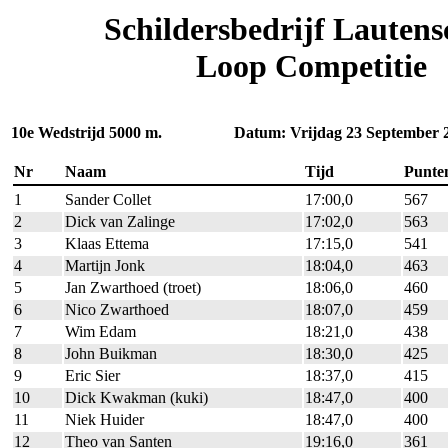
Schildersbedrijf Lautens
Loop Competitie
10e Wedstrijd 5000 m. Datum: Vrijdag 23 September 
Nr
Naam
Tijd
Punte
1
Sander Collet
17:00,0
567
2
Dick van Zalinge
17:02,0
563
3
Klaas Ettema
17:15,0
541
4
Martijn Jonk
18:04,0
463
5
Jan Zwarthoed (troet)
18:06,0
460
6
Nico Zwarthoed
18:07,0
459
7
Wim Edam
18:21,0
438
8
John Buikman
18:30,0
425
9
Eric Sier
18:37,0
415
10
Dick Kwakman (kuki)
18:47,0
400
11
Niek Huider
18:47,0
400
12
Theo van Santen
19:16,0
361