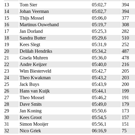
13
Tom Sier
05:02,7
394
14
Johan Veerman
05:02,7
394
15
Thijs Mossel
05:06,0
377
16
Martinus Ouwehand
05:19,7
308
17
Jan Dorland
05:25,3
282
18
Sandra Butter
05:29,6
510
19
Kees Slegt
05:31,9
252
20
Delilah Hendriks
05:34,2
487
21
Gisela Muhren
05:36,0
478
22
Andre Keijzer
05:40,0
216
23
Wim Biesterveld
05:42,7
205
24
Theo Kwakman
05:43,2
203
25
Jack Buys
05:43,9
200
26
Hans van Kuijk
05:44,1
199
27
Theo Mossel
05:46,2
191
28
Dave Smits
05:49,0
179
29
Jan Koning
05:50,6
173
30
Kees Groot
05:54,5
157
31
Simon Mooijer
05:56,1
151
32
Nico Griek
06:16,9
75