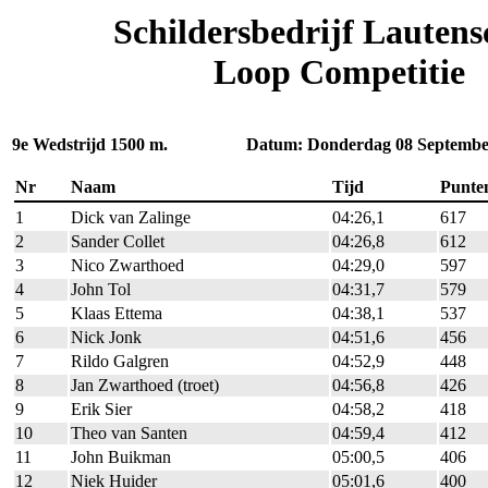
Schildersbedrijf Lautens
Loop Competitie
9e Wedstrijd 1500 m. Datum: Donderdag 08 Septembe
Nr
Naam
Tijd
Punte
1
Dick van Zalinge
04:26,1
617
2
Sander Collet
04:26,8
612
3
Nico Zwarthoed
04:29,0
597
4
John Tol
04:31,7
579
5
Klaas Ettema
04:38,1
537
6
Nick Jonk
04:51,6
456
7
Rildo Galgren
04:52,9
448
8
Jan Zwarthoed (troet)
04:56,8
426
9
Erik Sier
04:58,2
418
10
Theo van Santen
04:59,4
412
11
John Buikman
05:00,5
406
12
Niek Huider
05:01,6
400