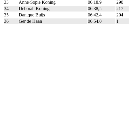
33
Anne-Sopie Koning
06:18,9
290
34
Deborah Koning
06:38,5
217
35
Danique Buijs
06:42,4
204
36
Ger de Haan
06:54,0
1