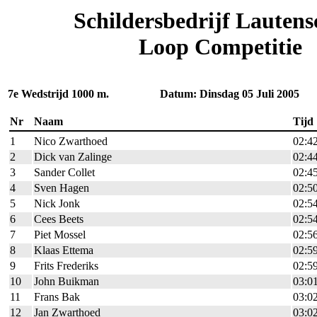
Schildersbedrijf Lautens
Loop Competitie
7e Wedstrijd 1000 m. Datum: Dinsdag 05 Juli 2005
Nr
Naam
Tijd
1
Nico Zwarthoed
02:4
2
Dick van Zalinge
02:4
3
Sander Collet
02:4
4
Sven Hagen
02:5
5
Nick Jonk
02:5
6
Cees Beets
02:5
7
Piet Mossel
02:5
8
Klaas Ettema
02:5
9
Frits Frederiks
02:5
10
John Buikman
03:0
11
Frans Bak
03:0
12
Jan Zwarthoed
03:0