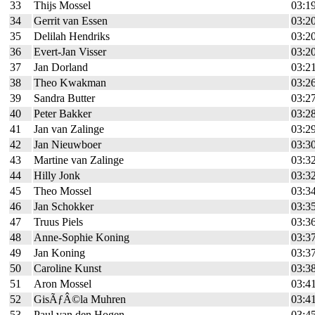
33
Thijs Mossel
03:1
34
Gerrit van Essen
03:2
35
Delilah Hendriks
03:2
36
Evert-Jan Visser
03:2
37
Jan Dorland
03:2
38
Theo Kwakman
03:2
39
Sandra Butter
03:2
40
Peter Bakker
03:2
41
Jan van Zalinge
03:2
42
Jan Nieuwboer
03:3
43
Martine van Zalinge
03:3
44
Hilly Jonk
03:3
45
Theo Mossel
03:3
46
Jan Schokker
03:3
47
Truus Piels
03:3
48
Anne-Sophie Koning
03:3
49
Jan Koning
03:3
50
Caroline Kunst
03:3
51
Aron Mossel
03:4
52
GisÃƒÂ©la Muhren
03:4
53
Paul van den Hogen
03:4