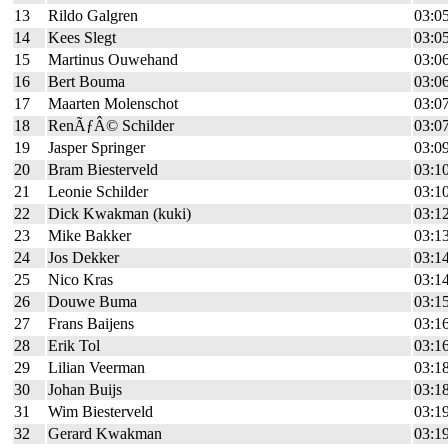
13
Rildo Galgren
03:0
14
Kees Slegt
03:0
15
Martinus Ouwehand
03:0
16
Bert Bouma
03:0
17
Maarten Molenschot
03:0
18
RenÃƒÂ© Schilder
03:0
19
Jasper Springer
03:0
20
Bram Biesterveld
03:1
21
Leonie Schilder
03:1
22
Dick Kwakman (kuki)
03:1
23
Mike Bakker
03:1
24
Jos Dekker
03:1
25
Nico Kras
03:1
26
Douwe Buma
03:1
27
Frans Baijens
03:1
28
Erik Tol
03:1
29
Lilian Veerman
03:1
30
Johan Buijs
03:1
31
Wim Biesterveld
03:1
32
Gerard Kwakman
03:1