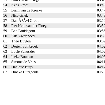
54
Kees Groot
03:4
55
Bram van de Kreeke
03:4
56
Nico Griek
03:4
57
DaniÃƒÂ«l Groot
03:5
58
Piet-Hein van der Ploeg
03:5
59
Ben Bruidegom
03:5
60
Alie Zwarthoed
03:5
61
Theo Buyten
03:5
62
Dorien Sombroek
04:0
63
Lucie Schuszler
04:0
64
Ineke Bouman
04:0
65
Simone de Vries
04:11
66
Danique Buijs
04:1
67
Dineke Burghouts
04:2