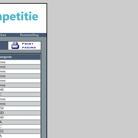
eken
Puntentelling
ategorie
eren
eren
eren
eren
eren
eren
40
C
eren
eren
50
JD
40
JA
C
55
JA