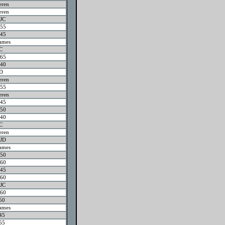
eren
eren
JC
55
45
ames
C
65
40
JD
eren
55
eren
45
50
40
C
eren
JD
ames
50
60
45
60
JC
60
50
ames
45
55