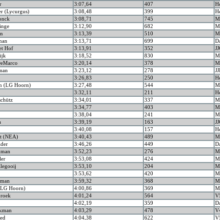
r
3:07,64
407
H
r (Lycurgus)
3:08,48
399
H
onck
3:08,71
745
M
inge
3:12,90
682
M
an
3:13,39
510
M
man
3:13,71
699
D
et Hof
3:13,91
352
JJ
ijk
3:18,52
830
M
 DeMarco
3:20,14
378
M
man
3:23,12
278
J
3:26,83
250
H
n (LG Hoorn)
3:27,48
544
M
3:32,11
211
H
schütz
3:34,01
337
M
3:34,77
403
M
3:38,04
241
M
a
3:39,19
163
JJ
3:40,08
157
H
t (NEA)
3:40,43
489
M
lder
3:46,26
449
D
kman
3:52,23
276
M
ler
3:53,08
424
M
legooij
3:53,10
204
M
3:53,62
420
M
kman
3:59,32
368
M
 (LG Hoorn)
4:00,86
369
M
roek
4:01,24
564
V
4:02,19
359
D
akman
4:03,29
478
V
oed
4:04,38
622
V