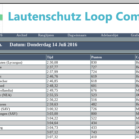
26
Archief
Ranglijsten
Dagwinnaars
Adelaarslijst
Grafi
 m. Datum: Donderdag 14 Juli 2016
Tijd
Punten
C
ten (Lycurgus)
2:30,08
830
H
a
2:37,77
727
H
2:37,99
724
H
t
2:46,76
619
H
echer
2:46,85
618
H
oed
2:48,32
601
H
ollandia)
2:49,75
676
M
er (NEA)
2:55,55
523
JJ
2:56,22
516
H
oren
2:59,63
482
H
 (SAV)
3:00,32
726
M
angen (SAV)
3:03,00
800
M
3:04,22
522
M
3:04,64
434
J
rg
3:04,73
433
JJ
3:07,12
743
M
3:07,32
410
J