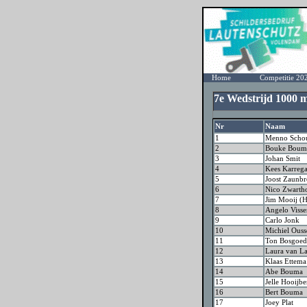
Home
Competitie 20
7e Wedstrijd 1000
Nr
Naam
1
Menno Schou
2
Bouke Boum
3
Johan Smit
4
Kees Karrega
5
Joost Zaunbr
6
Nico Zwarth
7
Jim Mooij (H
8
Angelo Viss
9
Carlo Jonk
10
Michiel Ouss
11
Ton Bosgoed
12
Laura van L
13
Klaas Ettema
14
Abe Bouma
15
Jelle Hooijbe
16
Bert Bouma
17
Joey Plat