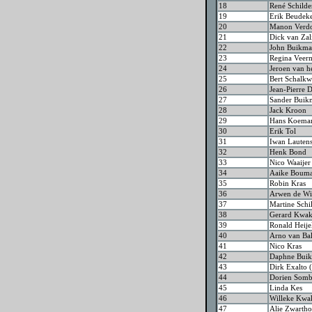
18
René Schilde
19
Erik Beudeke
20
Manon Verd
21
Dick van Zal
22
John Buikm
23
Regina Veer
24
Jeroen van h
25
Bert Schalkw
26
Jean-Pierre
27
Sander Buik
28
Jack Kroon
29
Hans Koema
30
Erik Tol
31
Iwan Lauten
32
Henk Bond
33
Nico Waaijer
34
Aaike Boum
35
Robin Kras
36
Arwen de Wi
37
Martine Schi
38
Gerard Kwa
39
Ronald Heije
40
Arno van Bal
41
Nico Kras
42
Daphne Bui
43
Dirk Exalto
44
Dorien Somb
45
Linda Kes
46
Willeke Kw
47
Alie Zwarth