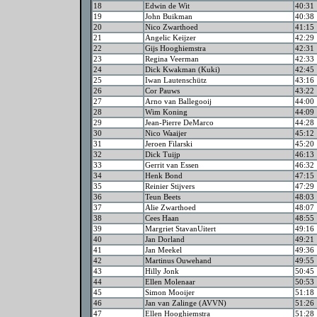
18
Edwin de Wit
40:31
19
John Buikman
40:38
20
Nico Zwarthoed
41:15
21
Angelic Keijzer
42:29
22
Gijs Hooghiemstra
42:31
23
Regina Veerman
42:33
24
Dick Kwakman (Kuki)
42:45
25
Iwan Lautenschütz
43:16
26
Cor Pauws
43:22
27
Arno van Ballegooij
44:00
28
Wim Koning
44:09
29
Jean-Pierre DeMarco
44:28
30
Nico Waaijer
45:12
31
Jeroen Filarski
45:20
32
Dick Tuijp
46:13
33
Gerrit van Essen
46:32
34
Henk Bond
47:15
35
Reinier Stijvers
47:29
36
Teun Beets
48:03
37
Alie Zwarthoed
48:07
38
Cees Haan
48:55
39
Margriet StavanUitert
49:16
40
Jan Dorland
49:21
41
Jan Meekel
49:36
42
Martinus Ouwehand
49:55
43
Hilly Jonk
50:45
44
Ellen Molenaar
50:53
45
Simon Mooijer
51:18
46
Jan van Zalinge (AVVN)
51:26
47
Ellen Hooghiemstra
51:28