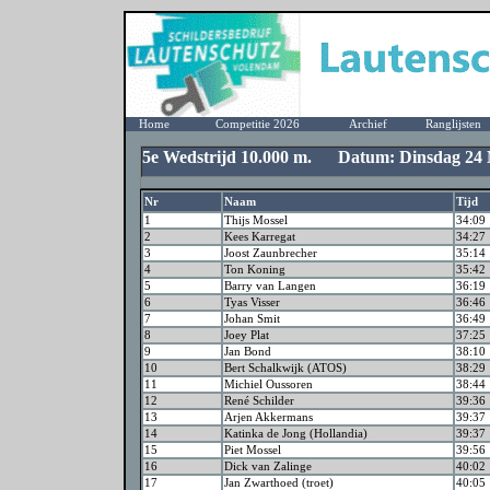
Home
Competitie 2026
Archief
Ranglijsten
5e Wedstrijd 10.000 m. Datum: Dinsdag 24 
Nr
Naam
Tijd
1
Thijs Mossel
34:09
2
Kees Karregat
34:27
3
Joost Zaunbrecher
35:14
4
Ton Koning
35:42
5
Barry van Langen
36:19
6
Tyas Visser
36:46
7
Johan Smit
36:49
8
Joey Plat
37:25
9
Jan Bond
38:10
10
Bert Schalkwijk (ATOS)
38:29
11
Michiel Oussoren
38:44
12
René Schilder
39:36
13
Arjen Akkermans
39:37
14
Katinka de Jong (Hollandia)
39:37
15
Piet Mossel
39:56
16
Dick van Zalinge
40:02
17
Jan Zwarthoed (troet)
40:05