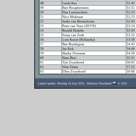
48
Linda Kes
51:41
49
Bart Hooghiemstra
51:52
50
Elsa Lautenschütz
52:23
51
Nico Molenaar
52:23
52
Ineke van Boesschoten
52:45
53
Peter van Veen (AVVN)
53:24
54
Ronald Heijeler
53:43
55
Sonja van Zeelt
53:52
56
Loes Kunst (Hollandia)
53:58
57
Ben Bruidegom
54:43
58
Jan Kok
54:46
59
Henky Overeem
54:50
60
Hans Buis
55:31
61
Tini Zwarthoed
56:03
62
Wim Edam
57:22
63
Ellen Zwarthoed
59:08
Laatste update: Dinsdag 16 Juni 2016 - Martinus Ouwehand
© 2023