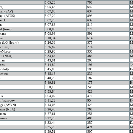
5:05,26
700
M
AV)
5:05,65
642
M
man (SAV)
5:07,00
634
M
wijk (ATOS)
5:07,22
893
M
onck
5:07,26
632
M
an
5:07,86
519
M
d (troet)
5:08,05
778
M
mans
5:08,98
591
M
man
5:10,34
614
D
n (LG Hoorn)
5:26,38
575
M
chütz jr
5:26,82
274
JJ
 DeMarco
5:29,96
335
M
Wit (NEA)
5:33,64
384
M
man
5:43,01
203
J
ans
5:44,82
196
JJ
 Sluijs
5:45,08
195
H
schütz
5:45,16
330
M
a
5:48,26
182
JJ
5:49,81
175
H
5:50,18
245
M
5:55,84
426
M
ler
6:04,02
470
M
an Wanrooy
6:11,22
95
H
inge (AVVN)
6:13,03
429
M
outen (NEA)
6:26,45
260
M
kman
6:27,61
256
M
akman
6:27,76
408
V
6:32,44
257
D
6:35,23
421
M
6:39,51
507
M