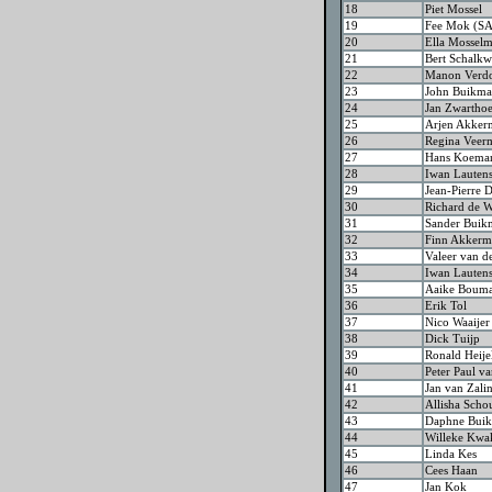
18
Piet Mossel
19
Fee Mok (S
20
Ella Mossel
21
Bert Schalk
22
Manon Verd
23
John Buikm
24
Jan Zwarthoe
25
Arjen Akker
26
Regina Veer
27
Hans Koema
28
Iwan Lautens
29
Jean-Pierre
30
Richard de 
31
Sander Buik
32
Finn Akkerm
33
Valeer van de
34
Iwan Lauten
35
Aaike Boum
36
Erik Tol
37
Nico Waaijer
38
Dick Tuijp
39
Ronald Heije
40
Peter Paul v
41
Jan van Zal
42
Allisha Sch
43
Daphne Bui
44
Willeke Kw
45
Linda Kes
46
Cees Haan
47
Jan Kok