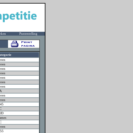
eken
Puntentelling
ategorie
eren
eren
eren
eren
eren
eren
eren
JA
eren
eren
45
C
JD
ames
C
eren
55