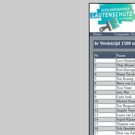
Home
Competitie 20
4e Wedstrijd 1500
Nr
Naam
1
Levi Winkel
2
Thijs Mossel
3
Kees Karrega
4
Hasan Tavuk
5
Ton Koning
6
Barry van L
7
Tyas Visser
8
Joey Plat
9
Carlo Jonk
10
Michiel Ouss
11
Ton Bosgoed
12
Angelo Viss
13
Laura van L
14
Ingrid Klaas
15
Thijmen van
16
Erik Beudeke
17
Dick van Zal