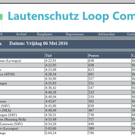
26
Archief
Ranglijsten
Dagwinnaars
Adelaarslijst
Grafi
 m. Datum: Vrijdag 06 Mei 2016
Tijd
Punten
C
man (Lycurgus)
4:22,91
638
H
4:22,95
638
H
t
4:25,08
623
H
cu (ATOS)
4:28,34
601
H
4:34,90
557
H
angen
4:35,93
551
H
4:36,42
547
H
4:40,26
523
J
4:40,94
519
H
oren
4:43,67
502
H
 (SAV)
4:45,06
658
M
er (NEA)
4:49,49
467
JJ
angen (SAV)
4:50,31
738
M
sen (Running Holla
4:53,49
717
D
 Leeuwen (SAV)
4:54,26
440
JJ
r (Lycurgus)
5:03,60
389
H
inge
5:04,24
706
M