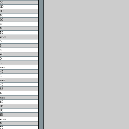
55
JD
JD
65
JC
45
60
50
ames
55
B
40
45
JD
C
eren
45
C
eren
40
55
60
eren
60
JB
JC
45
ames
65
70