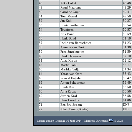
48
Afke Collet
48:48
49
Ruud Maartens
49:29
50
Caroline Guijt
49:41
51
Tom Mossel
49:50
52
Jan Kok
50:27
53
Erwin Posthumus
50:54
54
Teunissen
50:57
55
Erik Bond
50:59
56
Henk Bond
51:18
57
Ineke van Boesschoten
51:23
58
Ayonne van Oort
51:38
59
Fred Sinselmeijer
51:59
60
Henk Overeem
52:10
61
Aliza Kroon
52:12
62
Martin Pool
52:17
63
Mariska Tuijp
54:34
64
Yoran van Oort
55:43
65
Ronald Heijeler
56:42
66
Anton Schuurman
56:49
67
Linda Kes
58:50
68
Anja Rooze
58:56
69
Jurrien Krol
58:58
70
Hans Lurvink
64:06
71
Ben Bruidegom
DNF
72
Johan Bond (Boetie)
DNF
Laatste update: Dinsdag 16 Juni 2014 - Martinus Ouwehand
© 2023