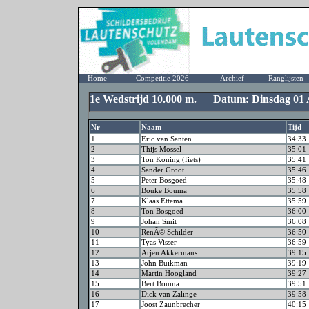
Home
Competitie 2026
Archief
Ranglijsten
1e Wedstrijd 10.000 m. Datum: Dinsdag 01 A
Nr
Naam
Tijd
1
Eric van Santen
34:33
2
Thijs Mossel
35:01
3
Ton Koning (fiets)
35:41
4
Sander Groot
35:46
5
Peter Bosgoed
35:48
6
Bouke Bouma
35:58
7
Klaas Ettema
35:59
8
Ton Bosgoed
36:00
9
Johan Smit
36:08
10
RenÃ© Schilder
36:50
11
Tyas Visser
36:59
12
Arjen Akkermans
39:15
13
John Buikman
39:19
14
Martin Hoogland
39:27
15
Bert Bouma
39:51
16
Dick van Zalinge
39:58
17
Joost Zaunbrecher
40:15