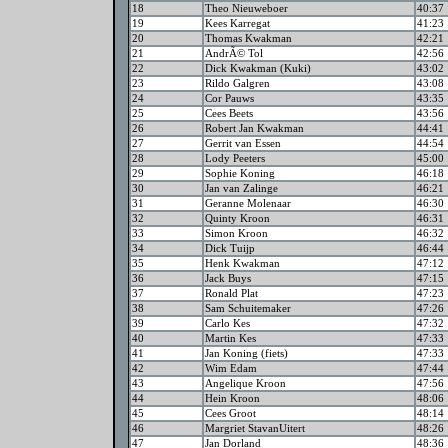
18
Theo Nieuweboer
40:37
19
Kees Karregat
41:23
20
Thomas Kwakman
42:21
21
AndrÃ© Tol
42:56
22
Dick Kwakman (Kuki)
43:02
23
Rildo Galgren
43:08
24
Cor Pauws
43:35
25
Cees Beets
43:56
26
Robert Jan Kwakman
44:41
27
Gerrit van Essen
44:54
28
Lody Peeters
45:00
29
Sophie Koning
46:18
30
Jan van Zalinge
46:21
31
Geranne Molenaar
46:30
32
Quinty Kroon
46:31
33
Simon Kroon
46:32
34
Dick Tuijp
46:44
35
Henk Kwakman
47:12
36
Jack Buys
47:15
37
Ronald Plat
47:23
38
Sam Schuitemaker
47:26
39
Carlo Kes
47:32
40
Martin Kes
47:33
41
Jan Koning (fiets)
47:33
42
Wim Edam
47:44
43
Angelique Kroon
47:56
44
Hein Kroon
48:06
45
Cees Groot
48:14
46
Margriet StavanUitert
48:26
47
Jan Dorland
48:36