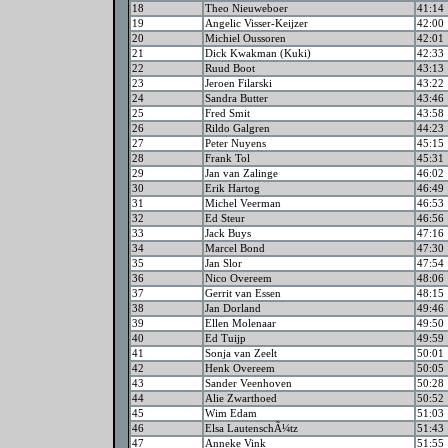
18
Theo Nieuweboer
41:14
19
Angelic Visser-Keijzer
42:00
20
Michiel Oussoren
42:01
21
Dick Kwakman (Kuki)
42:33
22
Ruud Boot
43:13
23
Jeroen Filarski
43:22
24
Sandra Butter
43:46
25
Fred Smit
43:58
26
Rildo Galgren
44:23
27
Peter Nuyens
45:15
28
Frank Tol
45:31
29
Jan van Zalinge
46:02
30
Erik Hartog
46:49
31
Michel Veerman
46:53
32
Ed Steur
46:56
33
Jack Buys
47:16
34
Marcel Bond
47:30
35
Jan Slor
47:54
36
Nico Overeem
48:06
37
Gerrit van Essen
48:15
38
Jan Dorland
49:46
39
Ellen Molenaar
49:50
40
Ed Tuijp
49:59
41
Sonja van Zeelt
50:01
42
Henk Overeem
50:05
43
Sander Veenhoven
50:28
44
Alie Zwarthoed
50:52
45
Wim Edam
51:03
46
Elsa LautenschÃ¼tz
51:43
47
Anneke Vink
51:55