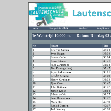
Home
Competitie 2026
Archief
Ranglijsten
1e Wedstrijd 10.000 m. Datum: Dinsdag 02 A
Nr
Naam
Tijd
1
Eric van Santen
33:04
2
Sven Hagen
35:34
3
Sander Collet
36:14
4
Klaas Ettema
36:21
5
Nico Zwarthoed
36:38
6
Ton Koning (fiets)
37:47
7
Arjen Akkermans
38:01
8
RenÃ© Schilder
38:09
9
Henry Kwakman
38:33
10
Tyas Visser
38:47
11
John Buikman
38:47
12
Simon Kroon
38:54
13
Edwin de Wit
39:27
14
Peter Runderkamp
39:27
15
Mark Slor
39:49
16
Ronald Gordijn
40:17
17
Jack Koning
40:28