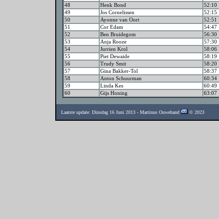
48
Henk Bond
52:10
49
Jos Cornelissen
52:15
50
Ayonne van Oort
52:51
51
Cor Edam
54:47
52
Ben Bruidegom
56:30
53
Anja Rooze
57:30
54
Jurrien Krol
58:06
55
Piet Dewaide
58:19
56
Trudy Smit
58:20
57
Gina Bakker-Tol
58:37
58
Anton Schuurman
60:34
59
Linda Kes
60:49
60
Gijs Honing
63:07
Laatste update: Dinsdag 16 Juni 2013 - Martinus Ouwehand
© 2023