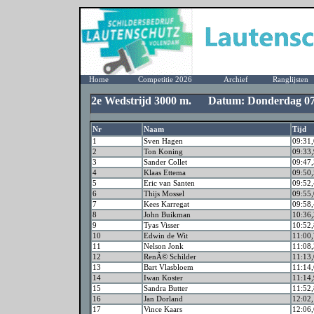
Home
Competitie 2026
Archief
Ranglijsten
2e Wedstrijd 3000 m. Datum: Donderdag 07 
Nr
Naam
Tijd
1
Sven Hagen
09:31
2
Ton Koning
09:33
3
Sander Collet
09:47
4
Klaas Ettema
09:50
5
Eric van Santen
09:52
6
Thijs Mossel
09:55
7
Kees Karregat
09:58
8
John Buikman
10:36
9
Tyas Visser
10:52
10
Edwin de Wit
11:00
11
Nelson Jonk
11:08
12
RenÃ© Schilder
11:13
13
Bart Vlasbloem
11:14
14
Iwan Koster
11:14
15
Sandra Butter
11:52
16
Jan Dorland
12:02
17
Vince Kaars
12:06