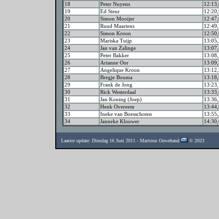
18
Peter Nuyens
12:13
19
Ed Steur
12:20
20
Simon Mooijer
12:47
21
Ruud Maartens
12:49
22
Simon Kroon
12:50
23
Mariska Tuijp
13:05
24
Jan van Zalinge
13:07
25
Peter Bakker
13:08
26
Arianne Oor
13:09
27
Angelique Kroon
13:12
28
Bregje Bouma
13:18
29
Frank de Jong
13:23
30
Rick Westerdaal
13:33
31
Jan Koning (Joep)
13:36
32
Henk Overeem
13:44
33
Ineke van Boesschoten
13:55
34
Janneke Klouwer
14:30
Laatste update: Dinsdag 16 Juni 2011 - Martinus Ouwehand
© 2023