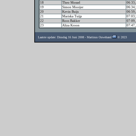
18
Theo Mossel
06:33,
19
Simon Mooijer
06:34,
20
Kevin Buijs
06:59,
21
Mariska Tuijp
07:03,
22
Roos Bakker
07:09,
23
Aliza Kroon
07:47,
Laatste update: Dinsdag 16 Juni 2008 - Martinus Ouwehand
© 2023