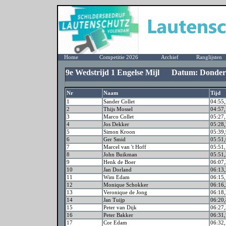
Home
Competitie 2026
Archief
Ranglijsten
9e Wedstrijd 1 Engelse Mijl Datum: Donder
Nr
Naam
Tijd
1
Sander Collet
04:55,
2
Thijs Mossel
04:57,
3
Marco Collet
05:27,
4
Jos Dekker
05:28,
5
Simon Kroon
05:39,
6
Ger Smid
05:51,
7
Marcel van 't Hoff
05:51,
8
John Buikman
05:51,
9
Henk de Boer
06:07,
10
Jan Dorland
06:13,
11
Wim Edam
06:15,
12
Monique Schokker
06:16,
13
Veronique de Jong
06:18,
14
Jan Tuijp
06:20,
15
Peter van Dijk
06:27,
16
Peter Bakker
06:31,
17
Cor Edam
06:32,