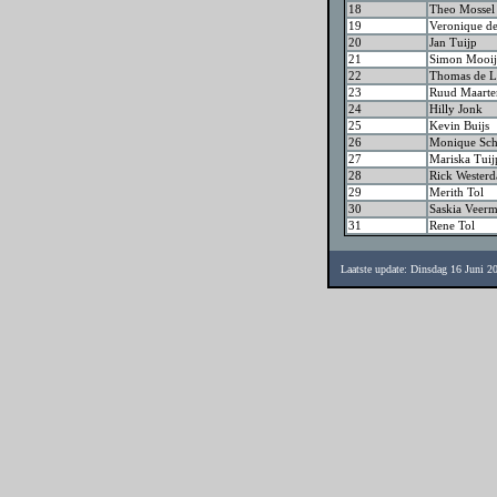
18
Theo Mossel
19
Veronique d
20
Jan Tuijp
21
Simon Mooij
22
Thomas de L
23
Ruud Maarte
24
Hilly Jonk
25
Kevin Buijs
26
Monique Sc
27
Mariska Tuij
28
Rick Westerd
29
Merith Tol
30
Saskia Veer
31
Rene Tol
Laatste update: Dinsdag 16 Juni 