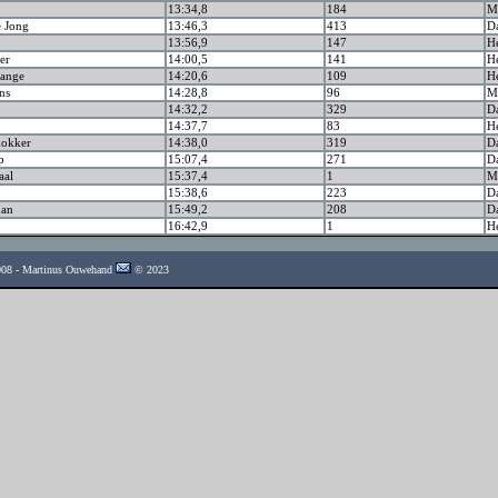
13:34,8
184
Ma
e Jong
13:46,3
413
D
13:56,9
147
H
er
14:00,5
141
H
ange
14:20,6
109
H
ns
14:28,8
96
Ma
14:32,2
329
D
14:37,7
83
H
hokker
14:38,0
319
D
p
15:07,4
271
D
aal
15:37,4
1
Ma
15:38,6
223
D
man
15:49,2
208
D
16:42,9
1
H
2008 - Martinus Ouwehand
© 2023