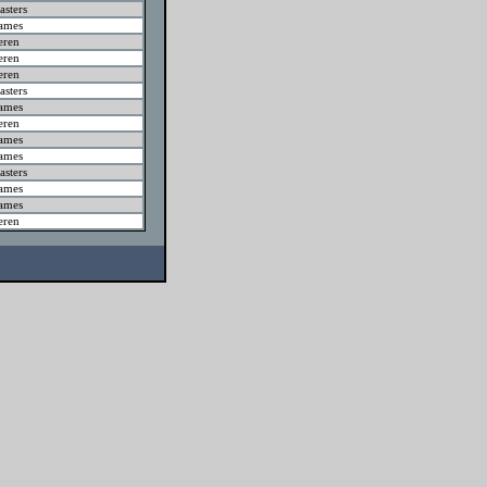
sters
ames
eren
eren
eren
sters
ames
eren
ames
ames
sters
ames
ames
eren