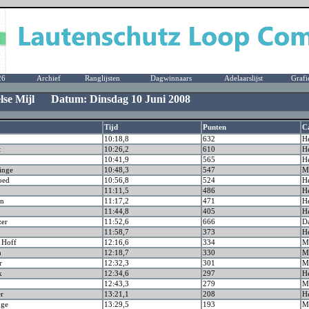
26
Archief
Ranglijsten
Dagwinnaars
Adelaarslijst
Grafi
else Mijl Datum: Dinsdag 10 Juni 2008
Tijd
Punten
C
10:18,8
632
H
t
10:26,2
610
H
10:41,9
565
H
inge
10:48,3
547
Ma
oed
10:56,8
524
H
11:11,5
486
H
an
11:17,2
471
H
11:44,8
405
H
zer
11:52,6
666
D
11:58,7
373
H
t Hoff
12:16,6
334
Ma
n
12:18,7
330
Ma
r
12:32,3
301
Ma
k
12:34,6
297
H
12:43,3
279
Ma
er
13:21,1
208
H
nge
13:29,5
193
Ma