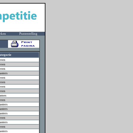
eken
Puntentelling
ategorie
eren
eren
eren
sters
eren
eren
eren
eren
ames
eren
sters
sters
sters
eren
sters
eren
sters