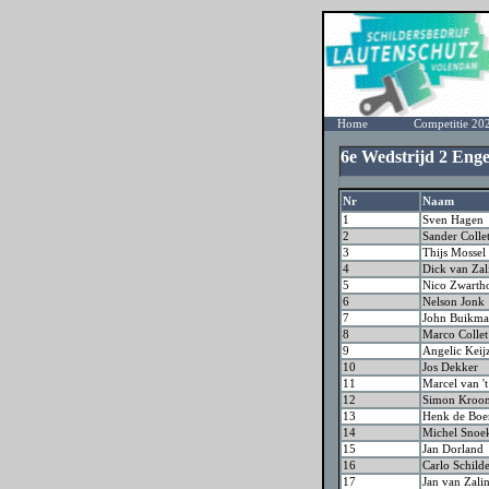
Home
Competitie 20
6e Wedstrijd 2 Eng
Nr
Naam
1
Sven Hagen
2
Sander Colle
3
Thijs Mossel
4
Dick van Zal
5
Nico Zwarth
6
Nelson Jonk
7
John Buikm
8
Marco Collet
9
Angelic Keij
10
Jos Dekker
11
Marcel van '
12
Simon Kroo
13
Henk de Boe
14
Michel Snoe
15
Jan Dorland
16
Carlo Schild
17
Jan van Zali