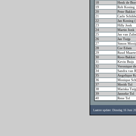
18
Henk de Boe
19
Rob Koning
20
Peter Bakker
21
Carlo Schild
22
Jan Koning (
23
Hilly Jonk
24
Martin Jonk
25
Jan van Zali
26
Jan Tuijp
27
Simon Mooij
28
Cor Edam
29
Ruud Maarte
30
Roos Bakker
31
Kevin Buijs
32
Veronique d
34
Sandra van R
35
Angelique K
36
Monique Sc
37
Merith Tol
38
Mariska Tuij
39
Janneke Tol
40
Rene Tol
Laatste update: Dinsdag 16 Juni 