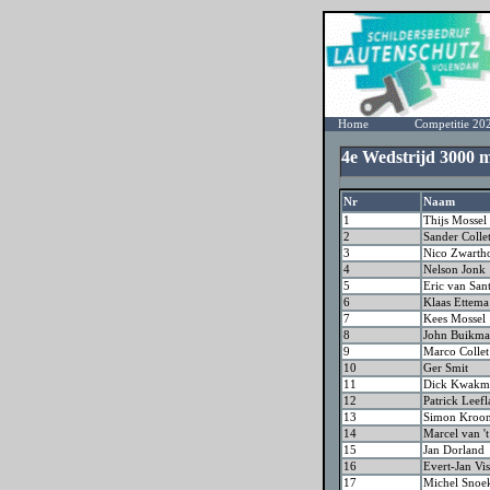
Home
Competitie 20
4e Wedstrijd 3000
Nr
Naam
1
Thijs Mossel
2
Sander Colle
3
Nico Zwarth
4
Nelson Jonk
5
Eric van San
6
Klaas Ettema
7
Kees Mossel
8
John Buikm
9
Marco Collet
10
Ger Smit
11
Dick Kwakm
12
Patrick Leef
13
Simon Kroo
14
Marcel van '
15
Jan Dorland
16
Evert-Jan Vis
17
Michel Snoe