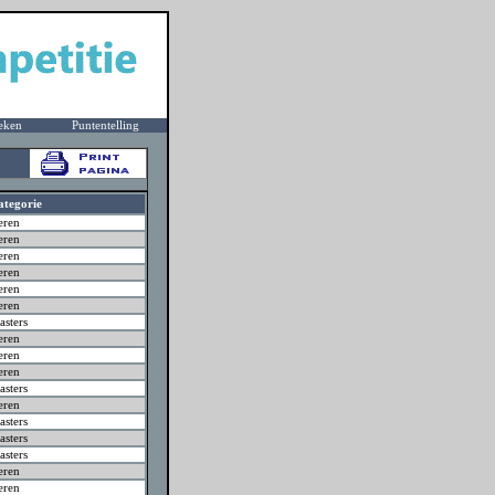
eken
Puntentelling
ategorie
eren
eren
eren
eren
eren
eren
sters
eren
eren
eren
sters
eren
sters
sters
sters
eren
eren