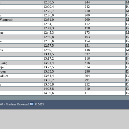
r
12:08,5
244
Ma
12:09,4
242
H
12:25,7
210
Ma
er
12:26,0
209
H
Viscircus)
12:31,0
200
Ma
12:34,1
412
D
12:42,3
178
H
nge
12:45,3
173
Ma
12:50,8
163
H
er
12:55,6
154
H
12:57,5
151
Ma
ns
12:59,1
148
Ma
13:11,5
337
D
13:17,2
116
H
e Jong
13:21,4
318
D
ijn
13:23,5
314
D
roon
13:33,5
296
D
hokker
13:34,4
294
D
13:36,2
291
D
p
13:58,8
252
D
14:23,8
210
D
14:59,6
1
H
2008 - Martinus Ouwehand
© 2023