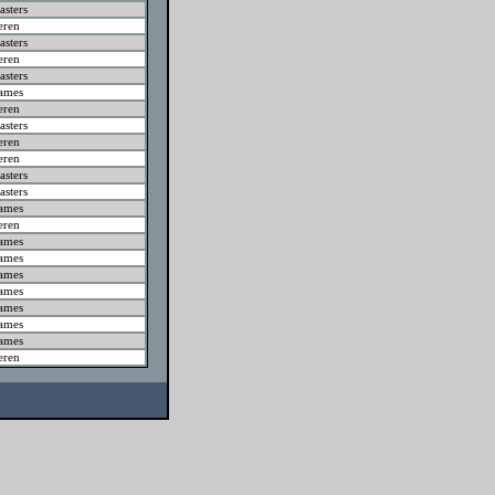
sters
eren
sters
eren
sters
ames
eren
sters
eren
eren
sters
sters
ames
eren
ames
ames
ames
ames
ames
ames
ames
eren