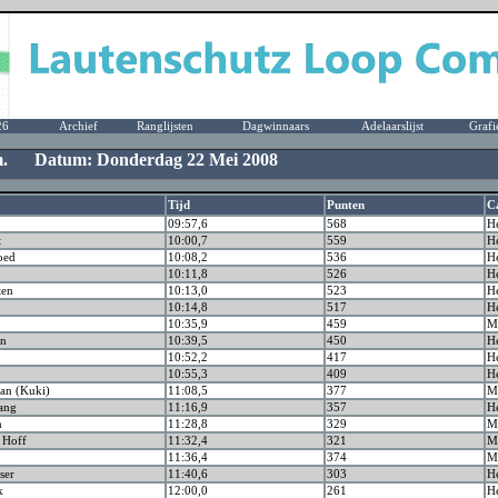
26
Archief
Ranglijsten
Dagwinnaars
Adelaarslijst
Grafi
 m. Datum: Donderdag 22 Mei 2008
Tijd
Punten
C
09:57,6
568
H
t
10:00,7
559
H
oed
10:08,2
536
H
10:11,8
526
H
ten
10:13,0
523
H
10:14,8
517
H
10:35,9
459
Ma
an
10:39,5
450
H
10:52,2
417
H
10:55,3
409
H
an (Kuki)
11:08,5
377
Ma
lang
11:16,9
357
H
n
11:28,8
329
Ma
t Hoff
11:32,4
321
Ma
11:36,4
374
Ma
ser
11:40,6
303
H
k
12:00,0
261
H