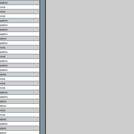
sters
eren
eren
eren
sters
sters
sters
sters
ames
sters
eren
sters
eren
sters
sters
sters
ames
eren
eren
eren
sters
sters
ames
ames
eren
eren
ames
sters
ames
ames