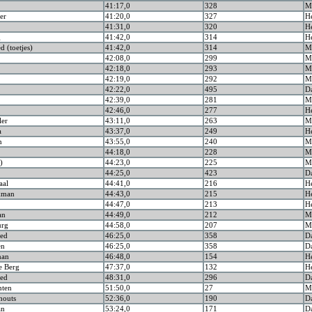
41:17,0
328
Ma
er
41:20,0
327
H
41:31,0
320
H
g
41:42,0
314
H
d (toetjes)
41:42,0
314
Ma
42:08,0
299
Ma
42:18,0
293
Ma
42:19,0
292
Ma
42:22,0
495
D
42:39,0
281
Ma
42:46,0
277
H
ler
43:11,0
263
Ma
a
43:37,0
249
H
n
43:55,0
240
Ma
44:18,0
228
Ma
)
44:23,0
225
Ma
44:25,0
423
D
aal
44:41,0
216
H
kman
44:43,0
215
H
44:47,0
213
H
an
44:49,0
212
Ma
urg
44:58,0
207
Ma
oed
46:25,0
358
D
en
46:25,0
358
D
man
46:48,0
154
H
e Berg
47:37,0
132
H
oed
48:31,0
296
D
nten
51:50,0
27
Ma
houts
52:36,0
190
D
an
53:24,0
171
D