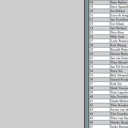
18
Peter Bakker
19
Dave Spaand
20
Jos Dekker
21
Luce de Jon
22
Jan Zwarthoe
23
Cor Edam
24
Jan Dorland
25
Nico Kras
26
Hilly Jonk
27
Lody Peeters
28
Erik Hartog
29
Ronald Heije
30
Douwe Bum
31
Jan van Esse
32
Theo Mossel
33
Jan Tol (bout
34
Petra Tol
35
Rick Westerd
36
Gerard Kwa
37
Erik Tol
38
Henk Veerm
39
Tom Lagerb
40
Alie Zwarth
41
Gisela Muhr
42
Theo Kwak
43
Jeroen van d
44
Tini Zwarth
45
Theo van Sa
46
Dineke Burg
47
Ineke Boum