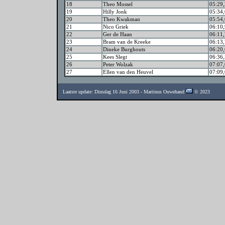
18
Theo Mossel
05:29,
19
Hilly Jonk
05:34,
20
Theo Kwakman
05:54,
21
Nico Griek
06:10,
22
Ger de Haan
06:11,
23
Bram van de Kreeke
06:13,
24
Dineke Burghouts
06:20,
25
Kees Slegt
06:36,
26
Peter Wolzak
07:07,
27
Ellen van den Heuvel
07:09,
Laatste update: Dinsdag 16 Juni 2003 - Martinus Ouwehand
© 2023