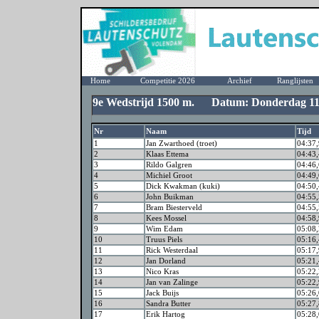
Home
Competitie 2026
Archief
Ranglijsten
9e Wedstrijd 1500 m. Datum: Donderdag 11
Nr
Naam
Tijd
1
Jan Zwarthoed (troet)
04:37,
2
Klaas Ettema
04:43,
3
Rildo Galgren
04:46,
4
Michiel Groot
04:49,
5
Dick Kwakman (kuki)
04:50,
6
John Buikman
04:55,
7
Bram Biesterveld
04:55,
8
Kees Mossel
04:58,
9
Wim Edam
05:08,
10
Truus Piels
05:16,
11
Rick Westerdaal
05:17,
12
Jan Dorland
05:21,
13
Nico Kras
05:22,
14
Jan van Zalinge
05:22,
15
Jack Buijs
05:26,
16
Sandra Butter
05:27,
17
Erik Hartog
05:28,