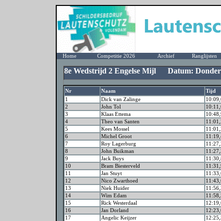
Home
Competitie 2026
Archief
Ranglijsten
8e Wedstrijd 2 Engelse Mijl Datum: Donder
Nr
Naam
Tijd
1
Dick van Zalinge
10:09,
2
John Tol
10:11,
3
Klaas Ettema
10:48,
4
Theo van Santen
11:01,
5
Kees Mossel
11:01,
6
Michel Groot
11:19,
7
Roy Lagerburg
11:27,
8
John Buikman
11:27,
9
Jack Buys
11:30,
10
Bram Biesterveld
11:31,
11
Jan Stuyt
11:33,
12
Nico Zwarthoed
11:43,
13
Niek Huider
11:56,
14
Wim Edam
11:58,
15
Rick Westerdaal
12:19,
16
Jan Dorland
12:23,
17
Angelic Keijzer
12:25,