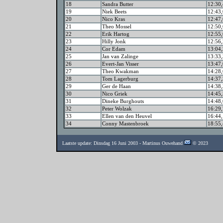
18
Sandra Butter
12:30,
19
Niek Beets
12:43,
20
Nico Kras
12:47,
21
Theo Mossel
12:50,
22
Erik Hartog
12:55,
23
Hilly Jonk
12:56,
24
Cor Edam
13:04,
25
Jan van Zalinge
13:33,
26
Evert-Jan Visser
13:47,
27
Theo Kwakman
14:28,
28
Tom Lagerburg
14:37,
29
Ger de Haan
14:38,
30
Nico Griek
14:45,
31
Dineke Burghouts
14:48,
32
Peter Wolzak
16:29,
33
Ellen van den Heuvel
16:44,
34
Conny Mastenbroek
18:55,
Laatste update: Dinsdag 16 Juni 2003 - Martinus Ouwehand
© 2023