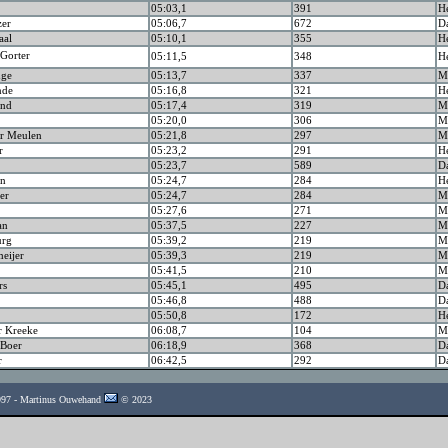
05:03,1
391
H
zer
05:06,7
672
D
aal
05:10,1
355
H
Gorter
05:11,5
348
H
nge
05:13,7
337
Ma
nde
05:16,8
321
H
and
05:17,4
319
Ma
05:20,0
306
Ma
er Meulen
05:21,8
297
Ma
r
05:23,2
291
H
05:23,7
589
D
an
05:24,7
284
H
er
05:24,7
284
Ma
05:27,6
271
Ma
an
05:37,5
227
Ma
urg
05:39,2
219
Ma
meijer
05:39,3
219
Ma
05:41,5
210
Ma
rs
05:45,1
495
D
05:46,8
488
D
05:50,8
172
H
r Kreeke
06:08,7
104
Ma
 Boer
06:18,9
368
D
r
06:42,5
292
D
1997 - Martinus Ouwehand
© 2023