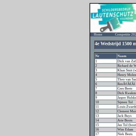
Home
Competitie 20
4e Wedstrijd 1500
Nr
Naam
1
Dick van Zal
2
Richard de W
3
Klaas Smit (
4
Henry Molen
5
Theo van Sa
6
RenÃ¢Â€Âš S
7
Cees Beets
8
Dick Kwakma
9
Jasper Huls
10
Sijmen Tol
11
Louis Zwart
12
Clement Mu
13
Jack Buys
14
Arie Boots
15
Jan Tol (bout
16
Wim Edam
17
Niek Beets