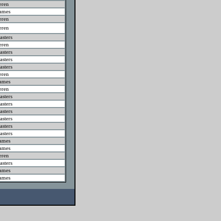
eren
ames
eren
eren
sters
eren
sters
sters
sters
eren
ames
eren
sters
sters
sters
sters
sters
sters
ames
ames
eren
sters
ames
ames