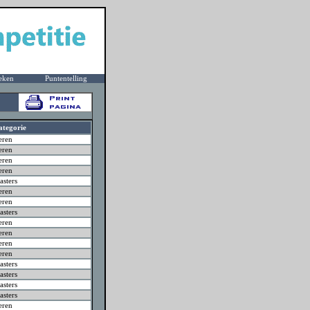
eken
Puntentelling
ategorie
eren
eren
eren
eren
sters
eren
eren
sters
eren
eren
eren
eren
sters
sters
sters
sters
eren