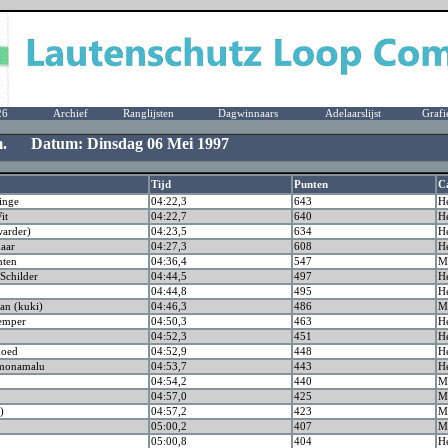
26
Archief
Ranglijsten
Dagwinnaars
Adelaarslijst
Grafi
 m. Datum: Dinsdag 06 Mei 1997
Tijd
Punten
C
inge
04:22,3
643
H
it
04:22,7
640
H
warder)
04:23,5
634
H
aar
04:27,3
608
H
nten
04:36,4
547
Ma
childer
04:44,5
497
H
04:44,8
495
H
n (kuki)
04:46,3
486
Ma
kemper
04:50,3
463
H
04:52,3
451
H
hoed
04:52,9
448
H
monamalu
04:53,7
443
H
04:54,2
440
Ma
04:57,0
425
Ma
)
04:57,2
423
Ma
05:00,2
407
Ma
05:00,8
404
H