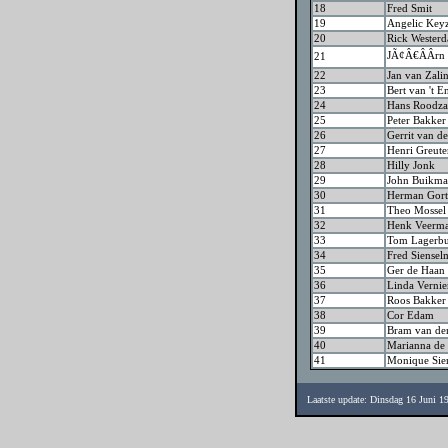
18
Fred Smit
19
Angelic Key
20
Rick Westerd
JÃ¢Â€ÂÂrn 
21
22
Jan van Zali
23
Bert van 't E
24
Hans Roodz
25
Peter Bakker
26
Gerrit van d
27
Henri Greute
28
Hilly Jonk
29
John Buikm
30
Herman Gort
31
Theo Mossel
32
Henk Veerm
33
Tom Lagerb
34
Fred Siensel
35
Ger de Haan
36
Linda Vernie
37
Roos Bakker
38
Cor Edam
39
Bram van de
40
Marianna de
41
Monique Sie
Laatste update: Dinsdag 16 Juni 