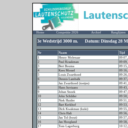
Home
Competitie 2026
Archief
Ranglijsten
3e Wedstrijd 3000 m. Datum: Dinsdag 28 M
Nr
Naam
Tijd
1
Henry Molenaar
09:07,
2
Paul Kraakman
09:09,
3
Bert Bouma
09:15,
4
Kees Mossel
09:16,
5
Louis Zwarthoed
09:26,
6
Dennis Lambalk
09:37,
7
Jan Zwarthoed (toetjes)
09:41,
8
Hans Jurriaans
09:43,
9
Johan Snoek
09:47,
10
John Schilder
09:50,
11
Niek Huider
09:51,
12
Bart Kerkhof
09:53,
13
Dick Kwakman (kuki)
09:55,
14
Chris Hali
09:56,
15
Jan Tol (bout)
09:57,
16
Jan Hoogland
09:58,
17
Tom Lagerburg
10:12,