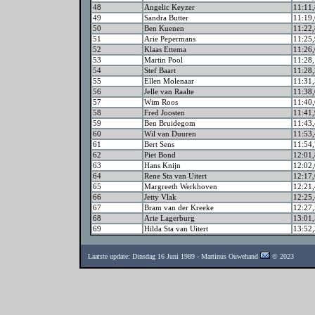
48
Angelic Keyzer
11:11,
49
Sandra Butter
11:19,
50
Ben Kuenen
11:22,
51
Arie Pepermans
11:25,
52
Klaas Ettema
11:26,
53
Martin Pool
11:28,
54
Stef Baart
11:28,
55
Ellen Molenaar
11:31,
56
Jelle van Raalte
11:38,
57
Wim Roos
11:40,
58
Fred Joosten
11:41,
59
Ben Bruidegom
11:43,
60
Wil van Duuren
11:53,
61
Bert Sens
11:54,
62
Piet Bond
12:01,
63
Hans Knijn
12:02,
64
Rene Sta van Uitert
12:17,
65
Margreeth Werkhoven
12:21,
66
Jetty Vlak
12:25,
67
Bram van der Kreeke
12:27,
68
Arie Lagerburg
13:01,
69
Hilda Sta van Uitert
13:52,
Laatste update: Dinsdag 16 Juni 1989 - Martinus Ouwehand
© 2023