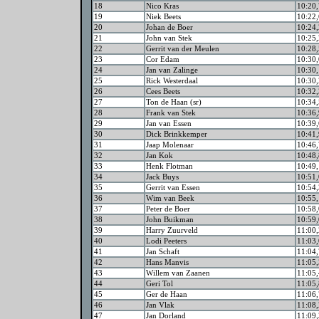
18
Nico Kras
10:20,
19
Niek Beets
10:22,
20
Johan de Boer
10:24,
21
John van Stek
10:25,
22
Gerrit van der Meulen
10:28,
23
Cor Edam
10:30,
24
Jan van Zalinge
10:30,
25
Rick Westerdaal
10:30,
26
Cees Beets
10:32,
27
Ton de Haan (sr)
10:34,
28
Frank van Stek
10:36,
29
Jan van Essen
10:39,
30
Dick Brinkkemper
10:41,
31
Jaap Molenaar
10:46,
32
Jan Kok
10:48,
33
Henk Flotman
10:49,
34
Jack Buys
10:51,
35
Gerrit van Essen
10:54,
36
Wim van Beek
10:55,
37
Peter de Boer
10:58,
38
John Buikman
10:59,
39
Harry Zuurveld
11:00,
40
Lodi Peeters
11:03,
41
Jan Schaft
11:04,
42
Hans Manvis
11:05,
43
Willem van Zaanen
11:05,
44
Geri Tol
11:05,
45
Ger de Haan
11:06,
46
Jan Vlak
11:08,
47
Jan Dorland
11:09,