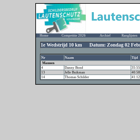
Home
Competitie 2026
Archief
Ranglijsten
1e Wedstrijd 10 km Datum: Zondag 02 Febr
Nr
Naam
Tijd
Mannen
4
Danny Bond
35:55
13
Jelle Buikman
40:58
14
Thomas Schilder
41:12