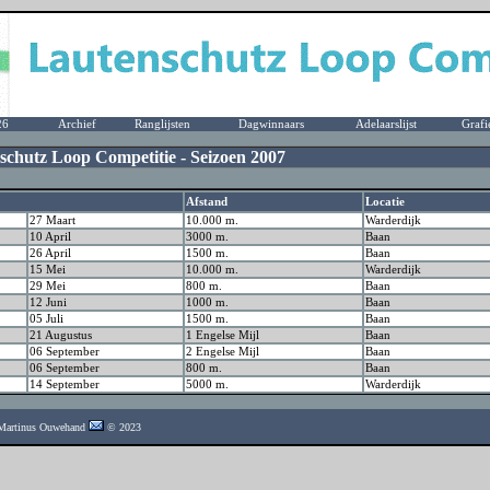
26
Archief
Ranglijsten
Dagwinnaars
Adelaarslijst
Grafi
schutz Loop Competitie - Seizoen 2007
Afstand
Locatie
27 Maart
10.000 m.
Warderdijk
10 April
3000 m.
Baan
26 April
1500 m.
Baan
15 Mei
10.000 m.
Warderdijk
29 Mei
800 m.
Baan
12 Juni
1000 m.
Baan
05 Juli
1500 m.
Baan
21 Augustus
1 Engelse Mijl
Baan
06 September
2 Engelse Mijl
Baan
06 September
800 m.
Baan
14 September
5000 m.
Warderdijk
- Martinus Ouwehand
© 2023