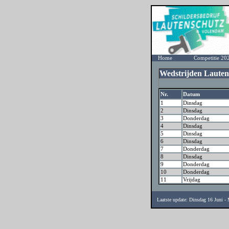
Home
Competitie 20
Wedstrijden Lauten
Nr.
Datum
1
Dinsdag
2
Dinsdag
3
Donderdag
4
Dinsdag
5
Dinsdag
6
Dinsdag
7
Donderdag
8
Dinsdag
9
Donderdag
10
Donderdag
11
Vrijdag
Laatste update: Dinsdag 16 Juni 