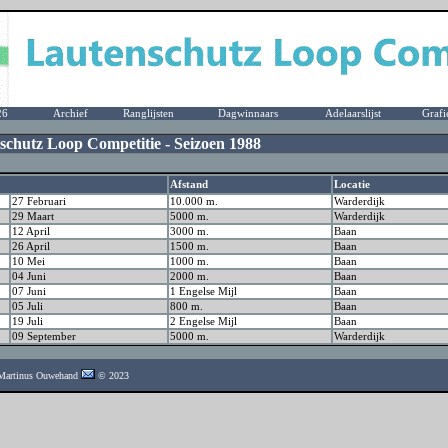
26
Archief
Ranglijsten
Dagwinnaars
Adelaarslijst
Grafi
schutz Loop Competitie - Seizoen 1988
Afstand
Locatie
27 Februari
10.000 m.
Warderdijk
29 Maart
5000 m.
Warderdijk
12 April
3000 m.
Baan
26 April
1500 m.
Baan
10 Mei
1000 m.
Baan
04 Juni
2000 m.
Baan
07 Juni
1 Engelse Mijl
Baan
05 Juli
800 m.
Baan
19 Juli
2 Engelse Mijl
Baan
09 September
5000 m.
Warderdijk
- Martinus Ouwehand
© 2023