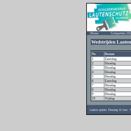
Home
Competitie 20
Wedstrijden Lauten
Nr.
Datum
1
Zaterdag
2
Dinsdag
3
Dinsdag
4
Dinsdag
5
Dinsdag
6
Zaterdag
7
Dinsdag
8
Dinsdag
9
Dinsdag
10
Vrijdag
Laatste update: Dinsdag 16 Juni 