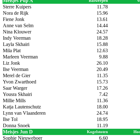
Meisjes Pup A
Balwerpen
V
Sterre Kuipers
11.78
Nora de Rijk
15.96
Fiene Jonk
13.61
Anne van Selm
14.44
Nina Klouwer
24.57
Indy Veerman
18.28
Layla Skhairi
15.88
Mila Plat
12.63
Marleen Veerman
9.88
Liz Jonk
26.10
Ilse Veerman
20.49
Merel de Gier
11.35
Yvon Zwarthoed
15.73
Saar Warger
17.26
Yousra Skhairi
7.42
Millie Mills
11.36
Katja Lautenschutz
18.00
Lynn van Vlaanderen
24.74
Ilse Tol
18.95
Donna Snoek
11.19
Meisjes Jun D
Kogelstoten
Hoo
Sophie Nieuweboer
6.60