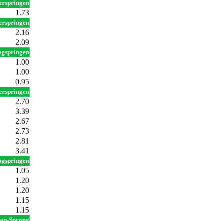
erspringen
1.73
erspringen
2.16
2.09
gspringen
1.00
1.00
0.95
erspringen
2.70
3.39
2.67
2.73
2.81
3.41
gspringen
1.05
1.20
1.20
1.15
1.15
tap-Sprong