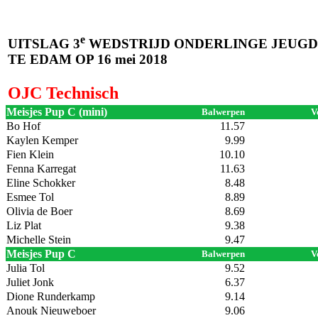
e
UITSLAG 3
WEDSTRIJD ONDERLINGE JEUGD
TE EDAM OP 16 mei 2018
OJC Technisch
Meisjes Pup C (mini)
Balwerpen
V
Bo Hof
11.57
Kaylen Kemper
9.99
Fien Klein
10.10
Fenna Karregat
11.63
Eline Schokker
8.48
Esmee Tol
8.89
Olivia de Boer
8.69
Liz Plat
9.38
Michelle Stein
9.47
Meisjes Pup C
Balwerpen
V
Julia Tol
9.52
Juliet Jonk
6.37
Dione Runderkamp
9.14
Anouk Nieuweboer
9.06