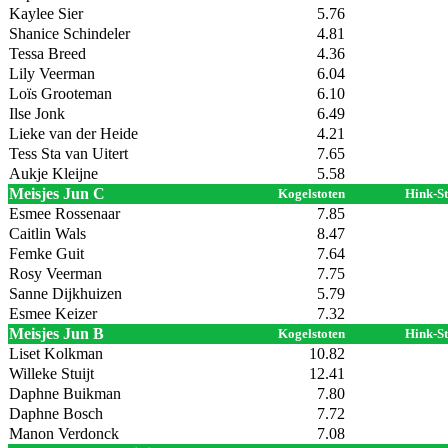
Kaylee Sier
5.76
Shanice Schindeler
4.81
Tessa Breed
4.36
Lily Veerman
6.04
Loïs Grooteman
6.10
Ilse Jonk
6.49
Lieke van der Heide
4.21
Tess Sta van Uitert
7.65
Aukje Kleijne
5.58
Meisjes Jun C
Kogelstoten
Hink-S
Esmee Rossenaar
7.85
Caitlin Wals
8.47
Femke Guit
7.64
Rosy Veerman
7.75
Sanne Dijkhuizen
5.79
Esmee Keizer
7.32
Meisjes Jun B
Kogelstoten
Hink-S
Liset Kolkman
10.82
Willeke Stuijt
12.41
Daphne Buikman
7.80
Daphne Bosch
7.72
Manon Verdonck
7.08