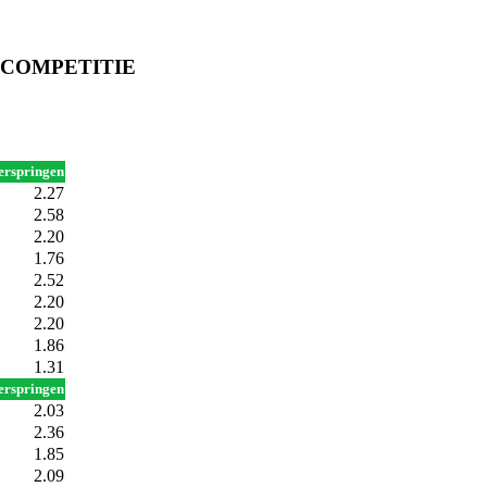
COMPETITIE
erspringen
2.27
2.58
2.20
1.76
2.52
2.20
2.20
1.86
1.31
erspringen
2.03
2.36
1.85
2.09