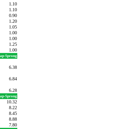
1.10
1.10
0.90
1.20
1.05
1.00
1.00
1.25
1.00
tap-Sprong
6.38
6.84
6.28
tap-Sprong
10.32
8.22
8.45
8.88
7.80