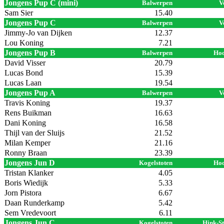
Jongens Pup C (mini)
Balwerpen
V
Sam Sier
15.40
Jongens Pup C
Balwerpen
V
Jimmy-Jo van Dijken
12.37
Lou Koning
7.21
Jongens Pup B
Balwerpen
Hoo
David Visser
20.79
Lucas Bond
15.39
Lucas Laan
19.54
Jongens Pup A
Balwerpen
V
Travis Koning
19.37
Rens Buikman
16.63
Dani Koning
16.58
Thijl van der Sluijs
21.52
Milan Kemper
21.16
Ronny Braan
23.39
Jongens Jun D
Kogelstoten
Hoo
Tristan Klanker
4.05
Boris Wiedijk
5.33
Jorn Pistora
6.67
Daan Runderkamp
5.42
Sem Vredevoort
6.11
Jongens Jun C
Kogelstoten
Hink-S