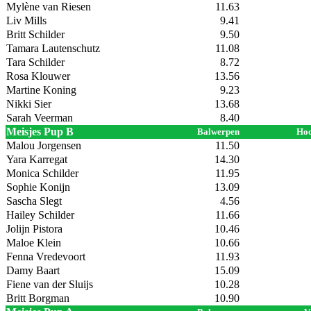
Mylène van Riesen
11.63
Liv Mills
9.41
Britt Schilder
9.50
Tamara Lautenschutz
11.08
Tara Schilder
8.72
Rosa Klouwer
13.56
Martine Koning
9.23
Nikki Sier
13.68
Sarah Veerman
8.40
Meisjes Pup B
Balwerpen
Hoo
Malou Jorgensen
11.50
Yara Karregat
14.30
Monica Schilder
11.95
Sophie Konijn
13.09
Sascha Slegt
4.56
Hailey Schilder
11.66
Jolijn Pistora
10.46
Maloe Klein
10.66
Fenna Vredevoort
11.93
Damy Baart
15.09
Fiene van der Sluijs
10.28
Britt Borgman
10.90