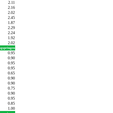
2.11
2.16
2.02
2.45
1.87
2.29
2.24
1.92
2.02
gspringen
0.95
0.90
0.95
0.95
0.65
0.90
0.90
0.75
0.90
0.95
0.85
1.00