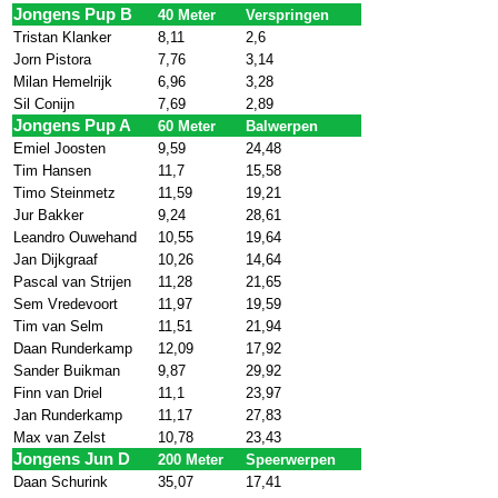
Jongens Pup B
40 Meter
Verspringen
Tristan Klanker
8,11
2,6
Jorn Pistora
7,76
3,14
Milan Hemelrijk
6,96
3,28
Sil Conijn
7,69
2,89
Jongens Pup A
60 Meter
Balwerpen
Emiel Joosten
9,59
24,48
Tim Hansen
11,7
15,58
Timo Steinmetz
11,59
19,21
Jur Bakker
9,24
28,61
Leandro Ouwehand
10,55
19,64
Jan Dijkgraaf
10,26
14,64
Pascal van Strijen
11,28
21,65
Sem Vredevoort
11,97
19,59
Tim van Selm
11,51
21,94
Daan Runderkamp
12,09
17,92
Sander Buikman
9,87
29,92
Finn van Driel
11,1
23,97
Jan Runderkamp
11,17
27,83
Max van Zelst
10,78
23,43
Jongens Jun D
200 Meter
Speerwerpen
Daan Schurink
35,07
17,41