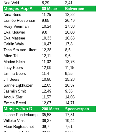
Noa Veld
8,29
2,41
Meisjes Pup A
60 Meter
Balwerpen
Nina Bond
11,25
12,32
Esmée Rossenaar
9,85
26,49
Rosy Veerman
10,24
17,38
Eva Klouwer
9,8
26,08
Eva Massee
10,33
16,63
Caitlin Wals
10,47
17,8
Tess Sta van Uitert
12,38
8,5
Alice Tol
12,11
9,6
Madeé Klein
11,02
13,76
Lucy Beers
12,09
11,15
Emma Beers
11,4
9,35
Jill Beers
10,98
15,28
Sanne Dijkhuizen
12,05
16,37
Jasmijn Smit
12,49
9,35
Anouk Sier
11,57
14,03
Emma Breed
12,07
14,71
Meisjes Jun D
200 Meter
Speerwerpen
Lianne Runderkamp
35,58
17,81
Willeke Vink
36,37
19,44
Fleur Regterschot
39,7
7,61