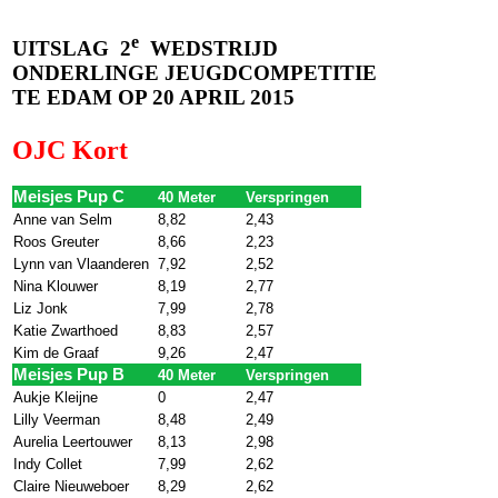
e
UITSLAG
2
WEDSTRIJD
ONDERLINGE JEUGDCOMPETITIE
TE EDAM OP 20 APRIL 2015
OJC Kort
Meisjes Pup C
40 Meter
Verspringen
Anne van Selm
8,82
2,43
Roos Greuter
8,66
2,23
Lynn van Vlaanderen
7,92
2,52
Nina Klouwer
8,19
2,77
Liz Jonk
7,99
2,78
Katie Zwarthoed
8,83
2,57
Kim de Graaf
9,26
2,47
Meisjes Pup B
40 Meter
Verspringen
Aukje Kleijne
0
2,47
Lilly Veerman
8,48
2,49
Aurelia Leertouwer
8,13
2,98
Indy Collet
7,99
2,62
Claire Nieuweboer
8,29
2,62