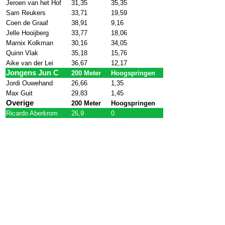
Jeroen van het Hof
31,35
35,35
Sam Reukers
33,71
19,59
Coen de Graaf
38,91
9,16
Jelle Hooijberg
33,77
18,06
Marnix Kolkman
30,16
34,05
Quinn Vlak
35,18
15,76
Aike van der Lei
36,67
12,17
Jongens Jun C
200 Meter
Hoogspringen
Jordi Ouwehand
26,66
1,35
Max Guit
29,83
1,45
Overige
200 Meter
Hoogspringen
Ricardo Aberkrom
26,9
0