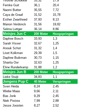
Yvonne Schokker
33,32
17,9
Femke Guit
36,1
20,4
Naomi Butter
35,55
7,72
Caya de Graaf
31,52
15,78
Esther Zwarthoed
37,93
8,13
Manon Verdonck
31,56
19,82
Selma Luttger
36,14
8,86
Meisjes Jun C
200 Meter
Hoogspringen
Daphne Bosch
33,93
1,3
Sarah Visser
32,67
1,25
Anouk Schot
31,32
1,4
Liset Kolkman
29,39
1,5
Daphne Buikman
30,73
1,15
Sharita Oor
32,63
1,25
Eline Runderkamp
31,88
1,2
Meisjes Jun B
200 Meter
Hoogspringen
Lieke Stuijt
34,83
1,1
Jongens Pup C
40 Meter
Verspringen
Sven Heida
8,24
2,45
Wiebe Maas
9,66
2,11
Bas Jonk
9,29
2,45
Niek Pistora
7,99
2,88
Jesse Joosten
8,27
2,52