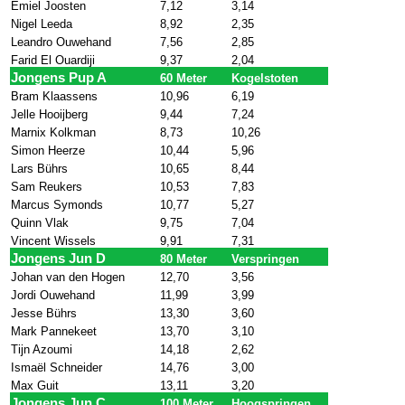
Emiel Joosten
7,12
3,14
Nigel Leeda
8,92
2,35
Leandro Ouwehand
7,56
2,85
Farid El Ouardiji
9,37
2,04
Jongens Pup A
60 Meter
Kogelstoten
Bram Klaassens
10,96
6,19
Jelle Hooijberg
9,44
7,24
Marnix Kolkman
8,73
10,26
Simon Heerze
10,44
5,96
Lars Bührs
10,65
8,44
Sam Reukers
10,53
7,83
Marcus Symonds
10,77
5,27
Quinn Vlak
9,75
7,04
Vincent Wissels
9,91
7,31
Jongens Jun D
80 Meter
Verspringen
Johan van den Hogen
12,70
3,56
Jordi Ouwehand
11,99
3,99
Jesse Bührs
13,30
3,60
Mark Pannekeet
13,70
3,10
Tijn Azoumi
14,18
2,62
Ismaël Schneider
14,76
3,00
Max Guit
13,11
3,20
Jongens Jun C
100 Meter
Hoogspringen