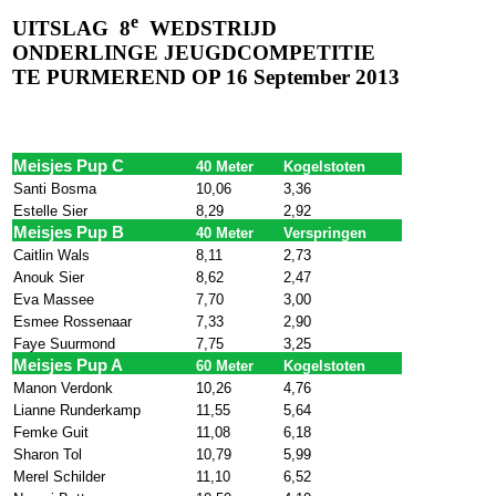
e
UITSLAG
8
WEDSTRIJD
ONDERLINGE JEUGDCOMPETITIE
TE PURMEREND OP 16 September
2013
Meisjes Pup C
40 Meter
Kogelstoten
Santi Bosma
10,06
3,36
Estelle Sier
8,29
2,92
Meisjes Pup B
40 Meter
Verspringen
Caitlin Wals
8,11
2,73
Anouk Sier
8,62
2,47
Eva Massee
7,70
3,00
Esmee Rossenaar
7,33
2,90
Faye Suurmond
7,75
3,25
Meisjes Pup A
60 Meter
Kogelstoten
Manon Verdonk
10,26
4,76
Lianne Runderkamp
11,55
5,64
Femke Guit
11,08
6,18
Sharon Tol
10,79
5,99
Merel Schilder
11,10
6,52