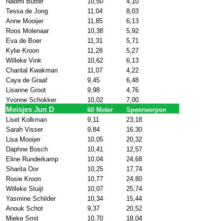
Naomi Butter
10,50
4,10
Tessa de Jong
11,04
8,03
Anne Mooijer
11,85
6,13
Roos Molenaar
10,38
5,92
Eva de Boer
11,31
5,71
Kylie Kroon
11,28
5,27
Willeke Vink
10,62
6,13
Chantal Kwakman
11,07
4,22
Caya de Graaf
9,45
6,48
Lisanne Groot
9,98
4,76
Yvonne Schokker
10,02
7,00
Meisjes Jun D
60 Meter
Speerwerpen
Liset Kolkman
9,11
23,18
Sarah Visser
9,84
16,30
Lisa Mooijer
10,05
20,32
Daphne Bosch
10,41
12,57
Eline Runderkamp
10,04
24,68
Sharita Oor
10,25
17,74
Rosie Kroon
10,77
24,80
Willeke Stuijt
10,07
25,74
Yasmine Schilder
10,34
15,44
Anouk Schot
9,37
20,52
Mieke Smit
10,70
18,04