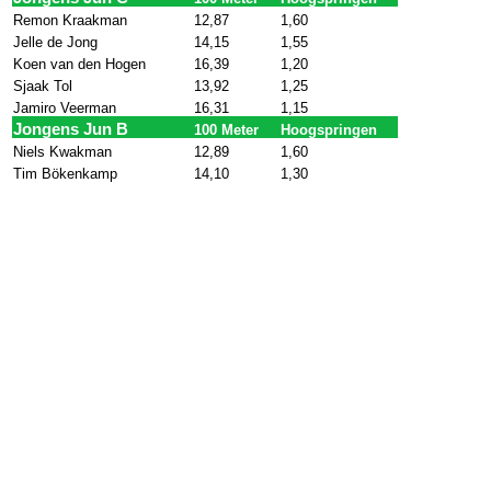
Remon Kraakman
12,87
1,60
Jelle de Jong
14,15
1,55
Koen van den Hogen
16,39
1,20
Sjaak Tol
13,92
1,25
Jamiro Veerman
16,31
1,15
Jongens Jun B
100 Meter
Hoogspringen
Niels Kwakman
12,89
1,60
Tim Bökenkamp
14,10
1,30