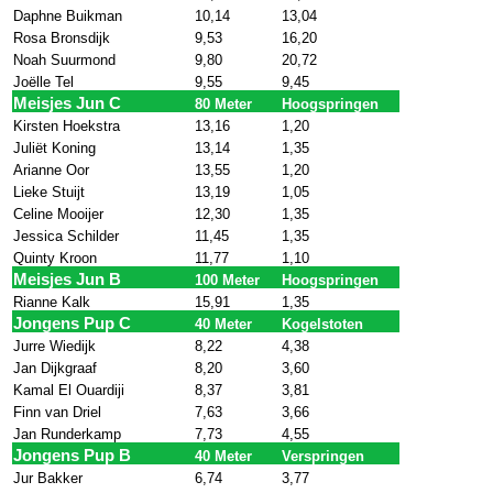
Daphne Buikman
10,14
13,04
Rosa Bronsdijk
9,53
16,20
Noah Suurmond
9,80
20,72
Joëlle Tel
9,55
9,45
Meisjes Jun C
80 Meter
Hoogspringen
Kirsten Hoekstra
13,16
1,20
Juliët Koning
13,14
1,35
Arianne Oor
13,55
1,20
Lieke Stuijt
13,19
1,05
Celine Mooijer
12,30
1,35
Jessica Schilder
11,45
1,35
Quinty Kroon
11,77
1,10
Meisjes Jun B
100 Meter
Hoogspringen
Rianne Kalk
15,91
1,35
Jongens Pup C
40 Meter
Kogelstoten
Jurre Wiedijk
8,22
4,38
Jan Dijkgraaf
8,20
3,60
Kamal El Ouardiji
8,37
3,81
Finn van Driel
7,63
3,66
Jan Runderkamp
7,73
4,55
Jongens Pup B
40 Meter
Verspringen
Jur Bakker
6,74
3,77