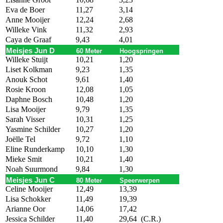
Eva de Boer
11,27
3,14
Anne Mooijer
12,24
2,68
Willeke Vink
11,32
2,93
Caya de Graaf
9,43
4,01
Meisjes Jun D
60 Meter
Hoogspringen
Willeke Stuijt
10,21
1,20
Liset Kolkman
9,23
1,35
Anouk Schot
9,61
1,40
Rosie Kroon
12,08
1,05
Daphne Bosch
10,48
1,20
Lisa Mooijer
9,79
1,35
Sarah Visser
10,31
1,25
Yasmine Schilder
10,27
1,20
Joëlle Tel
9,72
1,10
Eline Runderkamp
10,10
1,30
Mieke Smit
10,21
1,40
Noah Suurmond
9,84
1,30
Meisjes Jun C
80 Meter
Speerwerpen
Celine Mooijer
12,49
13,39
Lisa Schokker
11,49
19,39
Arianne Oor
14,06
17,42
Jessica Schilder
11,40
29,64 (C.R.)