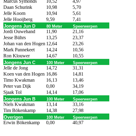
Marcus Symonds
10,52
4,97
Daan Schurink
10,98
5,70
Jelle Koorn
10,94
5,61
Jelle Hooijberg
9,59
7,41
Jongens Jun D
80 Meter
Speerwerpen
Jordi Ouwehand
11,90
21,16
Jesse Bührs
13,25
23,37
Johan van den Hogen
12,64
23,26
Mark Pannekeet
14,24
10,56
Ron Klouwer
14,67
10,55
Jongens Jun C
100 Meter
Speerwerpen
Jelle de Jong
14,72
31,31
Koen van den Hogen
16,86
14,81
Timo Kwakman
16,13
13,46
Peter van Dijk
0,00
34,19
Sjaak Tol
14,14
17,06
Jongens Jun B
100 Meter
Speerwerpen
Niels Kwakman
13,14
33,16
Tim Bökenkamp
14,38
27,98
Overigen
100 Meter
Speerwerpen
Erwin Bökenkamp
0,00
40,97