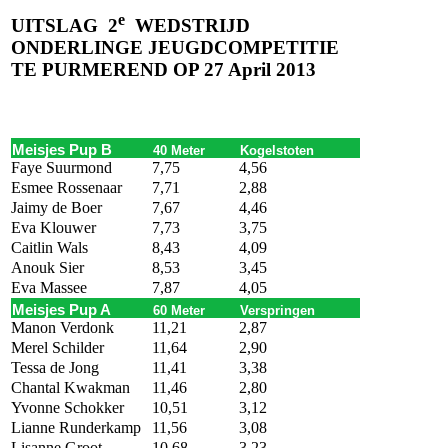
e
UITSLAG
2
WEDSTRIJD
ONDERLINGE JEUGDCOMPETITIE
TE PURMEREND OP 27 April
2013
Meisjes Pup B
40 Meter
Kogelstoten
Faye Suurmond
7,75
4,56
Esmee Rossenaar
7,71
2,88
Jaimy de Boer
7,67
4,46
Eva Klouwer
7,73
3,75
Caitlin Wals
8,43
4,09
Anouk Sier
8,53
3,45
Eva Massee
7,87
4,05
Meisjes Pup A
60 Meter
Verspringen
Manon Verdonk
11,21
2,87
Merel Schilder
11,64
2,90
Tessa de Jong
11,41
3,38
Chantal Kwakman
11,46
2,80
Yvonne Schokker
10,51
3,12
Lianne Runderkamp
11,56
3,08
Lisanne Groot
10,68
3,23