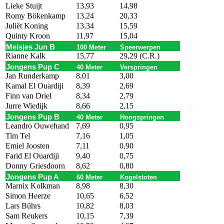
Lieke Stuijt
13,93
14,98
Romy Bökenkamp
13,24
20,33
Juliët Koning
13,34
15,59
Quinty Kroon
11,97
15,04
Meisjes Jun B
100 Meter
Speerwerpen
Rianne Kalk
15,77
29,29 (C.R.)
Jongens Pup C
40 Meter
Verspringen
Jan Runderkamp
8,01
3,00
Kamal El Ouardiji
8,39
2,69
Finn van Driel
8,34
2,79
Jurre Wiedijk
8,66
2,15
Jongens Pup B
40 Meter
Hoogspringen
Leandro Ouwehand
7,69
0,95
Tim Tel
7,16
1,05
Emiel Joosten
7,11
0,90
Farid El Ouardiji
9,40
0,75
Donny Griesdoorn
8,62
0,80
Jongens Pup A
60 Meter
Kogelstoten
Marnix Kolkman
8,98
8,30
Simon Heerze
10,65
6,52
Lars Bührs
10,82
8,03
Sam Reukers
10,15
7,39