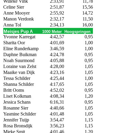
Willeke Vink
2:33,91
11,78
Celine Sier
2:51,87
15,56
Anne Mooyer
2:55,92
14,72
Manon Verdonk
2:32,17
11,50
Anna Tol
2:34,13
16,00
Meisjes Pup A
1000 Meter
Hoogspringen
Yvonne Karregat
4:42,57
0,95
Sharita Oor
4:01,69
1,00
Eline Runderkamp
3:46,59
1,00
Daphne Buikman
4:24,78
0,95
Noah Suurmond
4:05,88
0,95
Loraine van Zelst
4:28,00
1,05
Maaike van Dijk
4:23,16
1,05
Tessa Schilder
4:25,44
1,00
Shanna Schilder
4:17,65
1,05
Britt Ooms
4:52,02
0,95
Liset Kolkman
4:08,34
1,20
Jessica Schans
6:16,31
0,95
Rosanne Sier
4:40,66
1,05
Yasmine Schilder
4:01,48
1,05
Jennifer Tuijp
3:54,47
1,15
Rosa Bronsdijk
3:56,23
1,15
Mieke Smit
4:01,46
1,20