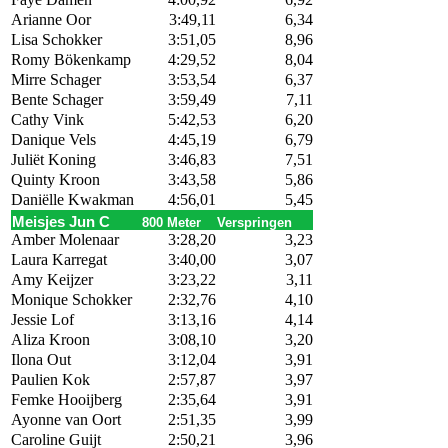
Arianne Oor
3:49,11
6,34
Lisa Schokker
3:51,05
8,96
Romy Bökenkamp
4:29,52
8,04
Mirre Schager
3:53,54
6,37
Bente Schager
3:59,49
7,11
Cathy Vink
5:42,53
6,20
Danique Vels
4:45,19
6,79
Juliët Koning
3:46,83
7,51
Quinty Kroon
3:43,58
5,86
Daniëlle Kwakman
4:56,01
5,45
Meisjes Jun C
800 Meter
Verspringen
Amber Molenaar
3:28,20
3,23
Laura Karregat
3:40,00
3,07
Amy Keijzer
3:23,22
3,11
Monique Schokker
2:32,76
4,10
Jessie Lof
3:13,16
4,14
Aliza Kroon
3:08,10
3,20
Ilona Out
3:12,04
3,91
Paulien Kok
2:57,87
3,97
Femke Hooijberg
2:35,64
3,91
Ayonne van Oort
2:51,35
3,99
Caroline Guijt
2:50,21
3,96