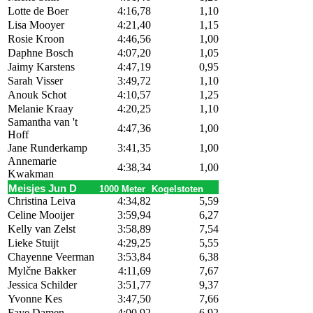
Lotte de Boer
4:16,78
1,10
Lisa Mooyer
4:21,40
1,15
Rosie Kroon
4:46,56
1,00
Daphne Bosch
4:07,20
1,05
Jaimy Karstens
4:47,19
0,95
Sarah Visser
3:49,72
1,10
Anouk Schot
4:10,57
1,25
Melanie Kraay
4:20,25
1,10
Samantha van 't
4:47,36
1,00
Hoff
Jane Runderkamp
3:41,35
1,00
Annemarie
4:38,34
1,00
Kwakman
Meisjes Jun D
1000 Meter
Kogelstoten
Christina Leiva
4:34,82
5,59
Celine Mooijer
3:59,94
6,27
Kelly van Zelst
3:58,89
7,54
Lieke Stuijt
4:29,25
5,55
Chayenne Veerman
3:53,84
6,38
Mylčne Bakker
4:11,69
7,67
Jessica Schilder
3:51,77
9,37
Yvonne Kes
3:47,50
7,66
Faye Damen
4:00,92
6,92