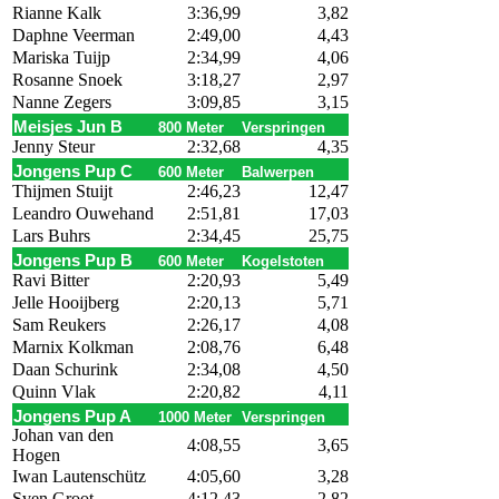
Rianne Kalk
3:36,99
3,82
Daphne Veerman
2:49,00
4,43
Mariska Tuijp
2:34,99
4,06
Rosanne Snoek
3:18,27
2,97
Nanne Zegers
3:09,85
3,15
Meisjes Jun B
800 Meter
Verspringen
Jenny Steur
2:32,68
4,35
Jongens Pup C
600 Meter
Balwerpen
Thijmen Stuijt
2:46,23
12,47
Leandro Ouwehand
2:51,81
17,03
Lars Buhrs
2:34,45
25,75
Jongens Pup B
600 Meter
Kogelstoten
Ravi Bitter
2:20,93
5,49
Jelle Hooijberg
2:20,13
5,71
Sam Reukers
2:26,17
4,08
Marnix Kolkman
2:08,76
6,48
Daan Schurink
2:34,08
4,50
Quinn Vlak
2:20,82
4,11
Jongens Pup A
1000 Meter
Verspringen
Johan van den
4:08,55
3,65
Hogen
Iwan Lautenschütz
4:05,60
3,28
Sven Groot
4:12,43
2,82