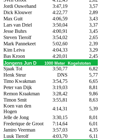
Jordi Ouwehand
3:47,19
3,57
Dick Klouwer
4:22,77
2,89
Max Guit
4:06,59
3,43
Lars van Driel
3:50,04
3,37
Jesse Buhrs
4:00,91
3,45
Steven Tierolf
3:54,02
2,65
Mark Pannekeet
5:02,60
2,39
Kim Leiva
4:04,33
3,29
Bas Kroon
4:20,01
2,45
Jongens Jun D
1000 Meter
Kogelstoten
Sjaak Tol
3:50,77
6,82
Henk Steur
DNS
5,77
Timo Kwakman
3:54,75
6,65
Peter van Dijk
3:19,03
8,81
Remon Kraakman
3:28,42
9,86
Timon Smit
3:55,81
8,63
Koen van den
4:14,31
5,39
Hogen
Jelle de Jong
3:30,15
8,01
Frederique de Groot
7:14,64
6,01
Jamiro Veerman
3:57,03
4,35
Luuk Tierolf
4:03,70
6,11