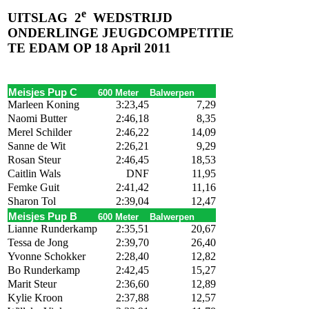
e
UITSLAG
2
WEDSTRIJD
ONDERLINGE JEUGDCOMPETITIE
TE EDAM OP 18 April
2011
Meisjes Pup C
600 Meter
Balwerpen
Marleen Koning
3:23,45
7,29
Naomi Butter
2:46,18
8,35
Merel Schilder
2:46,22
14,09
Sanne de Wit
2:26,21
9,29
Rosan Steur
2:46,45
18,53
Caitlin Wals
DNF
11,95
Femke Guit
2:41,42
11,16
Sharon Tol
2:39,04
12,47
Meisjes Pup B
600 Meter
Balwerpen
Lianne Runderkamp
2:35,51
20,67
Tessa de Jong
2:39,70
26,40
Yvonne Schokker
2:28,40
12,82
Bo Runderkamp
2:42,45
15,27
Marit Steur
2:36,60
12,89
Kylie Kroon
2:37,88
12,57