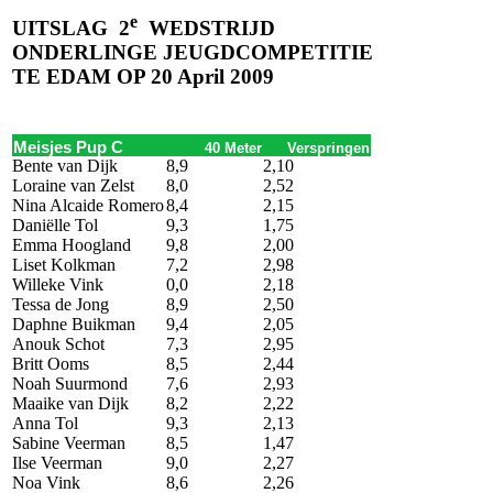
e
UITSLAG
2
WEDSTRIJD
ONDERLINGE JEUGDCOMPETITIE
TE EDAM OP 20 April 2009
Meisjes Pup C
40 Meter
Verspringen
Bente van Dijk
8,9
2,10
Loraine van Zelst
8,0
2,52
Nina Alcaide Romero
8,4
2,15
Daniëlle Tol
9,3
1,75
Emma Hoogland
9,8
2,00
Liset Kolkman
7,2
2,98
Willeke Vink
0,0
2,18
Tessa de Jong
8,9
2,50
Daphne Buikman
9,4
2,05
Anouk Schot
7,3
2,95
Britt Ooms
8,5
2,44
Noah Suurmond
7,6
2,93
Maaike van Dijk
8,2
2,22
Anna Tol
9,3
2,13
Sabine Veerman
8,5
1,47
Ilse Veerman
9,0
2,27
Noa Vink
8,6
2,26