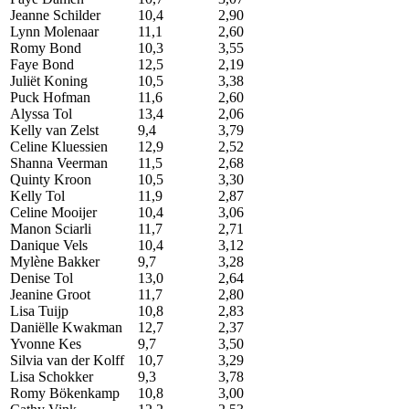
Jeanne Schilder
10,4
2,90
Lynn Molenaar
11,1
2,60
Romy Bond
10,3
3,55
Faye Bond
12,5
2,19
Juliët Koning
10,5
3,38
Puck Hofman
11,6
2,60
Alyssa Tol
13,4
2,06
Kelly van Zelst
9,4
3,79
Celine Kluessien
12,9
2,52
Shanna Veerman
11,5
2,68
Quinty Kroon
10,5
3,30
Kelly Tol
11,9
2,87
Celine Mooijer
10,4
3,06
Manon Sciarli
11,7
2,71
Danique Vels
10,4
3,12
Mylène Bakker
9,7
3,28
Denise Tol
13,0
2,64
Jeanine Groot
11,7
2,80
Lisa Tuijp
10,8
2,83
Daniëlle Kwakman
12,7
2,37
Yvonne Kes
9,7
3,50
Silvia van der Kolff
10,7
3,29
Lisa Schokker
9,3
3,78
Romy Bökenkamp
10,8
3,00