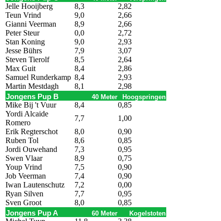
Jelle Hooijberg
8,3
2,82
Teun Vrind
9,0
2,66
Gianni Veerman
8,9
2,66
Peter Steur
0,0
2,72
Stan Koning
9,0
2,93
Jesse Bührs
7,9
3,07
Steven Tierolf
8,5
2,64
Max Guit
8,4
2,86
Samuel Runderkamp
8,4
2,93
Martin Mestdagh
8,1
2,98
Jongens Pup B
40 Meter
Hoogspringen
Mike Bij 't Vuur
8,4
0,85
Yordi Alcaide
7,7
1,00
Romero
Erik Regterschot
8,0
0,90
Ruben Tol
8,6
0,85
Jordi Ouwehand
7,3
0,95
Swen Vlaar
8,9
0,75
Youp Vrind
7,5
0,90
Job Veerman
7,4
0,90
Iwan Lautenschutz
7,2
0,00
Ryan Silven
7,7
0,95
Sven Groot
8,0
0,85
Jongens Pup A
60 Meter
Kogelstoten