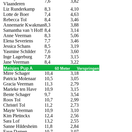
7,6
3,82
Vlaanderen
Liz Runderkamp
8,3
4,10
Lotte de Boer
7,4
4,63
Rebecca Tol
8,4
3,46
Annemarie Kwakman
8,3
3,88
Samantha van 't Hoff
8,4
3,14
Anne Veerman
8,3
5,06
Elena Severiens
7,7
3,46
Jessica Schans
8,5
3,19
Yasmine Schilder
7,6
3,60
Inge Lagerburg
7,8
3,15
Jane Veerman
8,4
3,22
Meisjes Pup A
60 Meter
Verspringen
Mirre Schager
10,4
3,18
Patricia Molenaar
10,5
3,05
Gracia Veerman
11,3
2,79
Marieke ten Have
10,9
3,15
Bente Schager
9,7
3,54
Roos Tol
10,7
2,99
Christel Tol
11,2
2,73
Mayte Veerman
10,9
3,10
Kim Pletinckx
12,4
2,56
Sara Lof
13,2
2,55
Sanne Hildesheim
11,8
2,84
Faye Damen
10,7
3,07