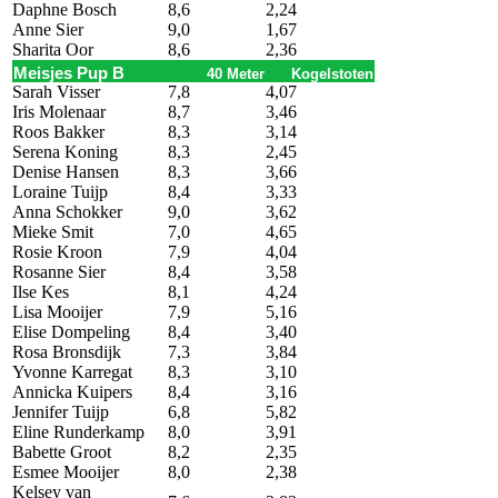
Daphne Bosch
8,6
2,24
Anne Sier
9,0
1,67
Sharita Oor
8,6
2,36
Meisjes Pup B
40 Meter
Kogelstoten
Sarah Visser
7,8
4,07
Iris Molenaar
8,7
3,46
Roos Bakker
8,3
3,14
Serena Koning
8,3
2,45
Denise Hansen
8,3
3,66
Loraine Tuijp
8,4
3,33
Anna Schokker
9,0
3,62
Mieke Smit
7,0
4,65
Rosie Kroon
7,9
4,04
Rosanne Sier
8,4
3,58
Ilse Kes
8,1
4,24
Lisa Mooijer
7,9
5,16
Elise Dompeling
8,4
3,40
Rosa Bronsdijk
7,3
3,84
Yvonne Karregat
8,3
3,10
Annicka Kuipers
8,4
3,16
Jennifer Tuijp
6,8
5,82
Eline Runderkamp
8,0
3,91
Babette Groot
8,2
2,35
Esmee Mooijer
8,0
2,38
Kelsey van