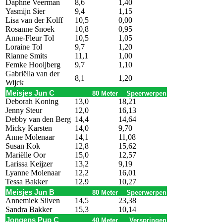
Daphne Veerman
8,6
1,40
Yasmijn Sier
9,4
1,15
Lisa van der Kolff
10,5
0,00
Rosanne Snoek
10,8
0,95
Anne-Fleur Tol
10,5
1,05
Loraine Tol
9,7
1,20
Rianne Smits
11,1
1,00
Femke Hooijberg
9,7
1,10
Gabriëlla van der
8,1
1,20
Wijck
Meisjes Jun C
80 Meter
Speerwerpen
Deborah Koning
13,0
18,21
Jenny Steur
12,0
16,13
Debby van den Berg
14,4
14,64
Micky Karsten
14,0
9,70
Anne Molenaar
14,1
11,08
Susan Kok
12,8
15,62
Mariëlle Oor
15,0
12,57
Larissa Keijzer
13,2
9,19
Lyanne Molenaar
12,2
16,01
Tessa Bakker
12,9
10,27
Meisjes Jun B
80 Meter
Speerwerpen
Annemiek Silven
14,5
23,38
Sandra Bakker
15,3
10,14
Jongens Pup C
40 Meter
Verspringen