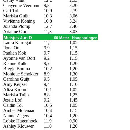
Cathy Vink
12,2
2,53
Chayenne Veerman
9,8
3,20
Cari Tol
10,9
2,79
Mariska Guijt
10,3
3,06
Viviënne Koning
10,8
3,24
Jolanda Plomp
12,7
2,40
Arianne Oor
11,3
3,03
Meisjes Jun D
60 Meter
Hoogspringen
Laura Karregat
11,2
1,05
Ilona Out
9,9
1,15
Paulien Kok
9,7
1,15
Ayonne van Oort
9,2
1,15
Rianne Kalk
9,7
1,20
Bregje Bouma
10,2
1,20
Monique Schokker
8,9
1,30
Caroline Guijt
9,5
1,05
Amy Keijzer
9,4
1,10
Aliza Kroon
10,1
1,05
Mariska Tuijp
8,8
1,25
Jessie Lof
9,2
1,45
Caitlin Tol
10,5
1,05
Amber Molenaar
10,4
1,15
Nanne Zegers
10,4
1,20
Lobke Hagenhoek
11,9
0,90
Ashley Klouwer
11,0
1,20