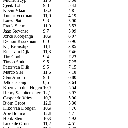
Michel Tuyp
11,8
3,38
Sjaak Tol
9,8
5,43
Kevin Vlaar
13,2
4,81
Jamiro Veerman
11,6
4,19
Larry Plat
9,8
5,90
Frank Steur
11,9
3,53
Jaap Stevense
9,7
5,09
Jorke Kooijenga
10,9
6,07
Remon Kraakman
0,0
6,96
Kaj Bronsdijk
11,1
3,85
Rens van Dijk
11,3
7,46
Tim Conijn
9,4
7,23
Timon Smit
9,5
7,25
Peter van Dijk
9,5
7,15
Marco Sier
11,6
7,18
Stan Arnolli
9,3
6,80
Jelle de Jong
9,6
8,64
Koen van den Hogen
10,5
5,54
Henry Schuitemaker
12,1
3,97
Casper de Vries
10,3
5,90
Björn Groot
12,0
5,30
Kiko van Dongen
10,9
4,76
Abe Bouma
12,8
4,71
Henk Steur
10,9
4,92
Luke de Groot
11,2
4,51